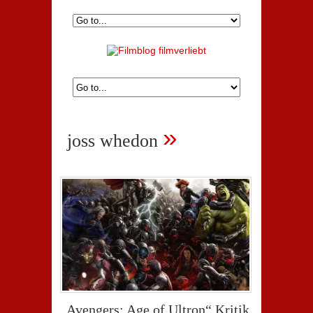
»
joss whedon
„Avengers: Age of Ultron“ Kritik