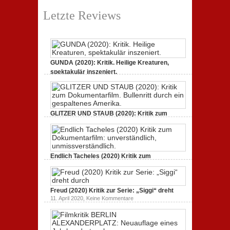
Letzte Reviews
GUNDA (2020): Kritik. Heilige Kreaturen,
spektakulär inszeniert.
zu
21. April 2021,
Keine Kommentare
GUNDA
(2020):
Kritik.
Heilige
Kreaturen,
GLITZER UND STAUB (2020): Kritik zum
spektakulär
Dokumentarfilm.
inszeniert.
zu
3. Oktober 2020,
Keine Kommentare
GLITZER
UND
STAUB
(2020):
Endlich Tacheles (2020) Kritik zum
Kritik
Dokumentarfilm: unverständlich,
zum
zu
19. Mai 2020,
Keine Kommentare
Dokumentarfilm.
Endlich
Bullenritt
Tacheles
durch
Freud (2020) Kritik zur Serie: „Siggi“ dreht
(2020)
ein
Kritik
zu
gespaltenes
11. April 2020,
Keine Kommentare
zum
Freud
Amerika.
Dokumentarfilm:
(2020)
unverständlich,
Kritik
unmissverständlich.
zur
Serie: