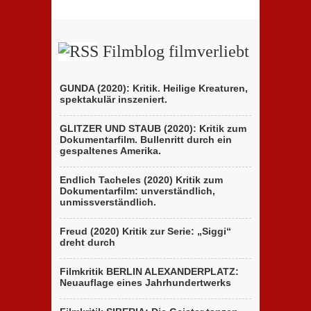
Berlinale
Beitrags
zeigt
der
ungewöhnliches
Brüder
Holocaust-
D’Innocenzo
Drama
Filmblog filmverliebt
GUNDA (2020): Kritik. Heilige Kreaturen,
spektakulär inszeniert.
GLITZER UND STAUB (2020): Kritik zum
Dokumentarfilm. Bullenritt durch ein
gespaltenes Amerika.
Endlich Tacheles (2020) Kritik zum
Dokumentarfilm: unverständlich,
unmissverständlich.
Freud (2020) Kritik zur Serie: „Siggi“
dreht durch
Filmkritik BERLIN ALEXANDERPLATZ:
Neuauflage eines Jahrhundertwerks