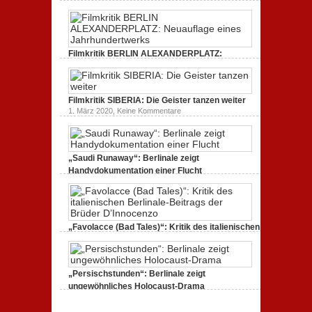
Freud
Kritik
gespaltenes
(2020)
zum
Amerika.
Kritik
Dokumentarfilm:
zur
unverständlich,
Serie:
unmissverständlich.
„Siggi“
Filmkritik BERLIN ALEXANDERPLATZ:
dreht
durch
Neuauflage eines Jahrhundertwerks
zu
1. März 2020,
Keine Kommentare
Filmkritik
BERLIN
Filmkritik SIBERIA: Die Geister tanzen weiter
ALEXANDERPLATZ:
Neuauflage
zu
1. März 2020,
Keine Kommentare
eines
Filmkritik
Jahrhundertwerks
SIBERIA:
Die
Geister
tanzen
„Saudi Runaway“: Berlinale zeigt
weiter
Handydokumentation einer Flucht
zu
27. Februar 2020,
Keine Kommentare
„Saudi
Runaway“:
Berlinale
zeigt
Handydokumentation
„Favolacce (Bad Tales)“: Kritik des italienischen
einer
Berlinale-Beitrags der Brüder D’Innocenzo
Flucht
zu
25. Februar 2020,
Keine Kommentare
„Favolacce
(Bad
„Persischstunden“: Berlinale zeigt
Tales)“:
Kritik
ungewöhnliches Holocaust-Drama
des
zu
23. Februar 2020,
Keine Kommentare
italienischen
„Persischstunden“:
Berlinale-