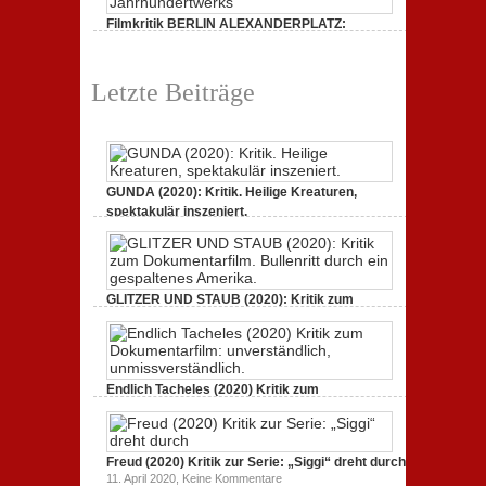
„Siggi“
Filmkritik BERLIN ALEXANDERPLATZ:
dreht
durch
Neuauflage eines Jahrhundertwerks
zu
1. März 2020,
Keine Kommentare
Filmkritik
Letzte Beiträge
BERLIN
ALEXANDERPLATZ:
Neuauflage
eines
Jahrhundertwerks
GUNDA (2020): Kritik. Heilige Kreaturen,
spektakulär inszeniert.
zu
21. April 2021,
Keine Kommentare
GUNDA
(2020):
Kritik.
Heilige
Kreaturen,
GLITZER UND STAUB (2020): Kritik zum
spektakulär
Dokumentarfilm. Bullenritt durch ein
inszeniert.
gespaltenes Amerika.
zu
3. Oktober 2020,
Keine Kommentare
GLITZER
UND
Endlich Tacheles (2020) Kritik zum
STAUB
(2020):
Dokumentarfilm: unverständlich,
Kritik
unmissverständlich.
zum
zu
19. Mai 2020,
Keine Kommentare
Dokumentarfilm.
Endlich
Bullenritt
Freud (2020) Kritik zur Serie: „Siggi“ dreht durch
Tacheles
durch
zu
11. April 2020,
Keine Kommentare
(2020)
ein