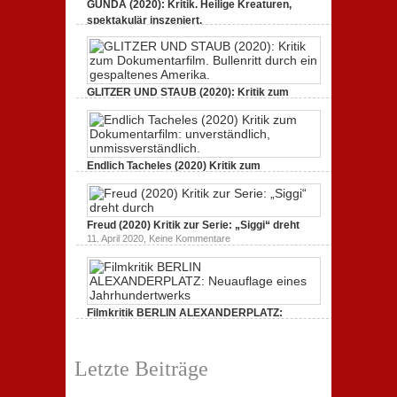
GUNDA (2020): Kritik. Heilige Kreaturen,
spektakulär inszeniert.
zu
21. April 2021,
Keine Kommentare
GUNDA
(2020):
Kritik.
Heilige
Kreaturen,
GLITZER UND STAUB (2020): Kritik zum
spektakulär
Dokumentarfilm.
inszeniert.
zu
3. Oktober 2020,
Keine Kommentare
GLITZER
UND
STAUB
(2020):
Endlich Tacheles (2020) Kritik zum
Kritik
Dokumentarfilm: unverständlich,
zum
zu
19. Mai 2020,
Keine Kommentare
Dokumentarfilm.
Endlich
Bullenritt
Tacheles
durch
Freud (2020) Kritik zur Serie: „Siggi“ dreht
(2020)
ein
Kritik
zu
gespaltenes
11. April 2020,
Keine Kommentare
zum
Freud
Amerika.
Dokumentarfilm:
(2020)
unverständlich,
Kritik
unmissverständlich.
zur
Serie:
„Siggi“
Filmkritik BERLIN ALEXANDERPLATZ:
dreht
durch
Neuauflage eines Jahrhundertwerks
zu
1. März 2020,
Keine Kommentare
Filmkritik
Letzte Beiträge
BERLIN
ALEXANDERPLATZ:
Neuauflage
eines