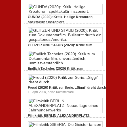
Jahrhundertwerks
GUNDA (2020): Kritik. Heilige Kreaturen,
spektakulär inszeniert.
zu
21. April 2021,
Keine Kommentare
GUNDA
(2020):
Kritik.
Heilige
Kreaturen,
GLITZER UND STAUB (2020): Kritik zum
spektakulär
Dokumentarfilm. Bullenritt durch ein
inszeniert.
gespaltenes Amerika.
zu
3. Oktober 2020,
Keine Kommentare
GLITZER
UND
Endlich Tacheles (2020) Kritik zum
STAUB
(2020):
Dokumentarfilm: unverständlich,
Kritik
unmissverständlich.
zum
zu
19. Mai 2020,
Keine Kommentare
Dokumentarfilm.
Endlich
Bullenritt
Freud (2020) Kritik zur Serie: „Siggi“ dreht durch
Tacheles
durch
zu
11. April 2020,
Keine Kommentare
(2020)
ein
Freud
Kritik
gespaltenes
(2020)
zum
Amerika.
Kritik
Dokumentarfilm:
zur
unverständlich,
Serie:
unmissverständlich.
„Siggi“
Filmkritik BERLIN ALEXANDERPLATZ:
dreht
durch
Neuauflage eines Jahrhundertwerks
zu
1. März 2020,
Keine Kommentare