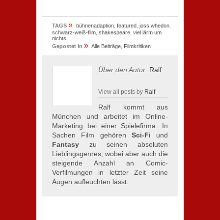
»
TAGS
bühnenadaption
,
featured
,
joss whedon
,
schwarz-weiß-film
,
shakespeare
,
viel lärm um
nichts
»
Gepostet in
Alle Beiträge
,
Filmkritiken
Über den Autor:
Ralf
View all posts by
Ralf
Ralf kommt aus
München und arbeitet im Online-
Marketing bei einer Spielefirma. In
Sachen Film gehören
Sci-Fi
und
Fantasy
zu seinen absoluten
Lieblingsgenres, wobei aber auch die
steigende Anzahl an Comic-
Verfilmungen in letzter Zeit seine
Augen aufleuchten lässt.