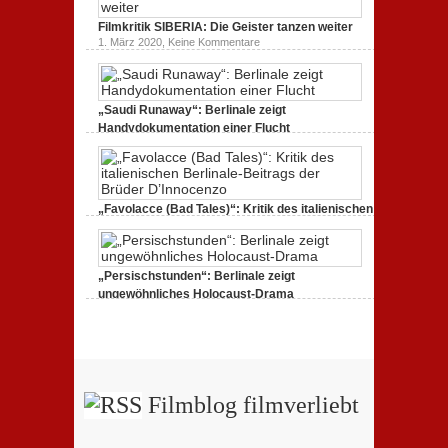
Filmkritik
BERLIN
Filmkritik SIBERIA: Die Geister tanzen weiter
ALEXANDERPLATZ:
Neuauflage
zu
1. März 2020,
Keine Kommentare
eines
Filmkritik
Jahrhundertwerks
SIBERIA:
Die
Geister
tanzen
„Saudi Runaway“: Berlinale zeigt
weiter
Handydokumentation einer Flucht
zu
27. Februar 2020,
Keine Kommentare
„Saudi
Runaway“:
Berlinale
zeigt
Handydokumentation
„Favolacce (Bad Tales)“: Kritik des italienischen
einer
Berlinale-Beitrags der Brüder D’Innocenzo
Flucht
zu
25. Februar 2020,
Keine Kommentare
„Favolacce
(Bad
„Persischstunden“: Berlinale zeigt
Tales)“:
Kritik
ungewöhnliches Holocaust-Drama
des
zu
23. Februar 2020,
Keine Kommentare
italienischen
„Persischstunden“:
Berlinale-
Berlinale
Beitrags
zeigt
der
ungewöhnliches
Brüder
Holocaust-
D’Innocenzo
Drama
Filmblog filmverliebt