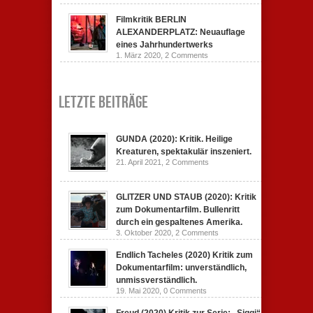
Filmkritik BERLIN
ALEXANDERPLATZ: Neuauflage
eines Jahrhundertwerks
1. März 2020,
2 Comments
Letzte Beiträge
GUNDA (2020): Kritik. Heilige
Kreaturen, spektakulär inszeniert.
21. April 2021,
2 Comments
GLITZER UND STAUB (2020): Kritik
zum Dokumentarfilm. Bullenritt
durch ein gespaltenes Amerika.
3. Oktober 2020,
2 Comments
Endlich Tacheles (2020) Kritik zum
Dokumentarfilm: unverständlich,
unmissverständlich.
19. Mai 2020,
0 Comments