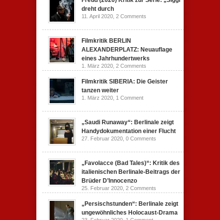
Freud (2020) Kritik zur Serie: „Siggi“
dreht durch
11. April 2020,
2 Comments
Filmkritik BERLIN
ALEXANDERPLATZ: Neuauflage
eines Jahrhundertwerks
1. März 2020,
2 Comments
Filmkritik SIBERIA: Die Geister
tanzen weiter
1. März 2020,
1 Comment
„Saudi Runaway“: Berlinale zeigt
Handydokumentation einer Flucht
27. Februar 2020,
0 Comments
„Favolacce (Bad Tales)“: Kritik des
italienischen Berlinale-Beitrags der
Brüder D’Innocenzo
25. Februar 2020,
2 Comments
„Persischstunden“: Berlinale zeigt
ungewöhnliches Holocaust-Drama