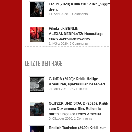
Freud (2020) Kritik zur Serie: „Siggi“
dreht
11. April 2020,
2 Comments
Filmkritik BERLIN
ALEXANDERPLATZ: Neuauflage
eines Jahrhundertwerks
1. März 2020,
2 Comments
Letzte Beiträge
GUNDA (2020): Kritik. Heilige
Kreaturen, spektakulär inszeniert.
21. April 2021,
2 Comments
GLITZER UND STAUB (2020): Kritik
zum Dokumentarfilm. Bullenritt
durch ein gespaltenes Amerika.
3. Oktober 2020,
2 Comments
Endlich Tacheles (2020) Kritik zum