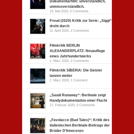
Dokumentarfilm: unverständlich,
unmissverständlich.
19. Mai 2020,
0 Comments
Freud (2020) Kritik zur Serie: „Siggi“
dreht durch
11. April 2020,
2 Comments
Filmkritik BERLIN
ALEXANDERPLATZ: Neuauflage
eines Jahrhundertwerks
1. März 2020,
2 Comments
Filmkritik SIBERIA: Die Geister
tanzen weiter
1. März 2020,
1 Comment
„Saudi Runaway“: Berlinale zeigt
Handydokumentation einer Flucht
27. Februar 2020,
0 Comments
„Favolacce (Bad Tales)“: Kritik des
italienischen Berlinale-Beitrags der
Brüder D’Innocenzo