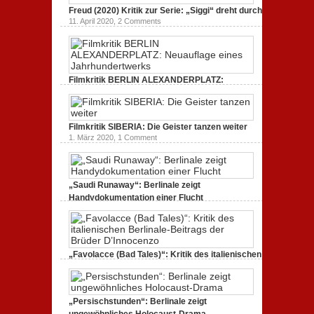
Freud (2020) Kritik zur Serie: „Siggi“ dreht durch
11. April 2020,
2 Comments
Filmkritik BERLIN ALEXANDERPLATZ:
Neuauflage eines Jahrhundertwerks
1. März 2020,
2 Comments
Filmkritik SIBERIA: Die Geister tanzen weiter
1. März 2020,
1 Comment
„Saudi Runaway“: Berlinale zeigt
Handydokumentation einer Flucht
27. Februar 2020,
0 Comments
„Favolacce (Bad Tales)“: Kritik des italienischen
Berlinale-Beitrags der Brüder D’Innocenzo
25. Februar 2020,
2 Comments
„Persischstunden“: Berlinale zeigt