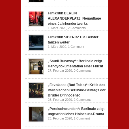
Filmkritik BERLIN
ALEXANDERPLATZ: Neuauflage
eines Jahrhundertwerks
1. März 2020,
2 Comments
Filmkritik SIBERIA: Die Geister
tanzen weiter
1. März 2020,
1 Comment
„Saudi Runaway“: Berlinale zeigt
Handydokumentation einer Flucht
27. Februar 2020,
0 Comments
„Favolacce (Bad Tales)“: Kritik des
italienischen Berlinale-Beitrags der
Brüder D’Innocenzo
25. Februar 2020,
2 Comments
„Persischstunden“: Berlinale zeigt
ungewöhnliches Holocaust-Drama
23. Februar 2020,
1 Comment