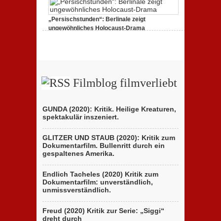
zu
25. Februar 2020,
Keine Kommentare
„Favolacce
(Bad
„Persischstunden“: Berlinale zeigt
Tales)“:
Kritik
ungewöhnliches Holocaust-Drama
des
zu
23. Februar 2020,
Keine Kommentare
italienischen
„Persischstunden“:
Berlinale-
Berlinale
Beitrags
zeigt
der
ungewöhnliches
Brüder
Holocaust-
D’Innocenzo
Drama
Filmblog filmverliebt
GUNDA (2020): Kritik. Heilige Kreaturen,
spektakulär inszeniert.
GLITZER UND STAUB (2020): Kritik zum
Dokumentarfilm. Bullenritt durch ein
gespaltenes Amerika.
Endlich Tacheles (2020) Kritik zum
Dokumentarfilm: unverständlich,
unmissverständlich.
Freud (2020) Kritik zur Serie: „Siggi“
dreht durch