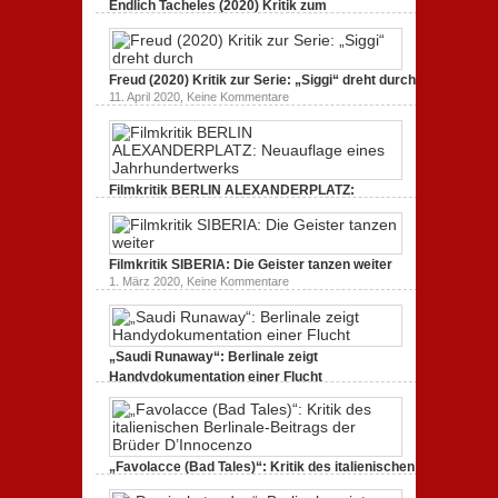
Endlich Tacheles (2020) Kritik zum
STAUB
(2020):
Dokumentarfilm: unverständlich,
Kritik
unmissverständlich.
zum
zu
19. Mai 2020,
Keine Kommentare
Dokumentarfilm.
Endlich
Bullenritt
Freud (2020) Kritik zur Serie: „Siggi“ dreht durch
Tacheles
durch
zu
11. April 2020,
Keine Kommentare
(2020)
ein
Freud
Kritik
gespaltenes
(2020)
zum
Amerika.
Kritik
Dokumentarfilm:
zur
unverständlich,
Serie:
unmissverständlich.
„Siggi“
Filmkritik BERLIN ALEXANDERPLATZ:
dreht
durch
Neuauflage eines Jahrhundertwerks
zu
1. März 2020,
Keine Kommentare
Filmkritik
BERLIN
Filmkritik SIBERIA: Die Geister tanzen weiter
ALEXANDERPLATZ:
Neuauflage
zu
1. März 2020,
Keine Kommentare
eines
Filmkritik
Jahrhundertwerks
SIBERIA:
Die
Geister
tanzen
„Saudi Runaway“: Berlinale zeigt
weiter
Handydokumentation einer Flucht
zu
27. Februar 2020,
Keine Kommentare
„Saudi
Runaway“:
Berlinale
zeigt
Handydokumentation
„Favolacce (Bad Tales)“: Kritik des italienischen
einer
Berlinale-Beitrags der Brüder D’Innocenzo
Flucht