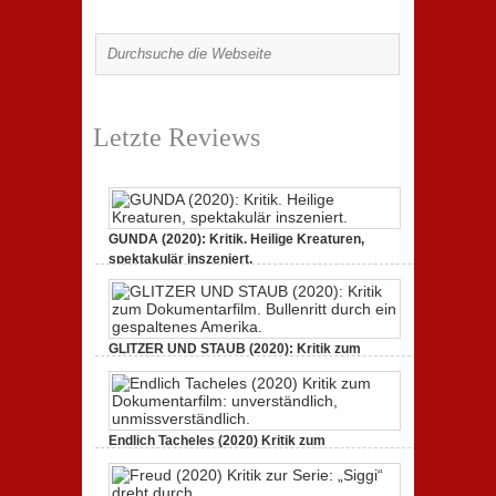
Letzte Reviews
GUNDA (2020): Kritik. Heilige Kreaturen,
spektakulär inszeniert.
zu
21. April 2021,
Keine Kommentare
GUNDA
(2020):
Kritik.
Heilige
Kreaturen,
GLITZER UND STAUB (2020): Kritik zum
spektakulär
Dokumentarfilm.
inszeniert.
zu
3. Oktober 2020,
Keine Kommentare
GLITZER
UND
STAUB
(2020):
Endlich Tacheles (2020) Kritik zum
Kritik
Dokumentarfilm: unverständlich,
zum
zu
19. Mai 2020,
Keine Kommentare
Dokumentarfilm.
Endlich
Bullenritt