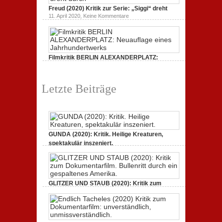
Tacheles
durch
Freud (2020) Kritik zur Serie: „Siggi“ dreht
(2020)
ein
Kritik
zu
gespaltenes
11. April 2020,
Keine Kommentare
zum
Freud
Amerika.
Dokumentarfilm:
(2020)
unverständlich,
Kritik
unmissverständlich.
zur
Serie:
„Siggi“
Filmkritik BERLIN ALEXANDERPLATZ:
dreht
durch
Neuauflage eines Jahrhundertwerks
zu
1. März 2020,
Keine Kommentare
Filmkritik
Letzte Beiträge
BERLIN
ALEXANDERPLATZ:
Neuauflage
eines
Jahrhundertwerks
GUNDA (2020): Kritik. Heilige Kreaturen,
spektakulär inszeniert.
zu
21. April 2021,
Keine Kommentare
GUNDA
(2020):
Kritik.
Heilige
Kreaturen,
GLITZER UND STAUB (2020): Kritik zum
spektakulär
Dokumentarfilm. Bullenritt durch ein
inszeniert.
gespaltenes Amerika.
zu
3. Oktober 2020,
Keine Kommentare
GLITZER
UND