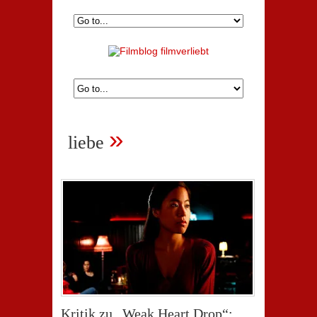
»
liebe
Kritik zu „Weak Heart Drop“: