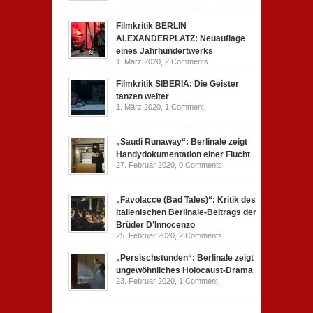
Filmkritik BERLIN
ALEXANDERPLATZ: Neuauflage
eines Jahrhundertwerks
1. März 2020,
2 Comments
Filmkritik SIBERIA: Die Geister
tanzen weiter
1. März 2020,
1 Comment
„Saudi Runaway“: Berlinale zeigt
Handydokumentation einer Flucht
27. Februar 2020,
0 Comments
„Favolacce (Bad Tales)“: Kritik des
italienischen Berlinale-Beitrags der
Brüder D’Innocenzo
25. Februar 2020,
2 Comments
„Persischstunden“: Berlinale zeigt
ungewöhnliches Holocaust-Drama
23. Februar 2020,
1 Comment