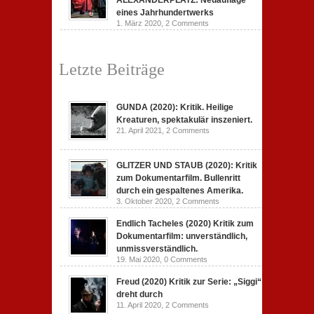
ALEXANDERPLATZ: Neuauflage
eines Jahrhundertwerks
1. März 2020,
2 Comments
Letzte Beiträge
GUNDA (2020): Kritik. Heilige
Kreaturen, spektakulär inszeniert.
21. April 2021,
2 Comments
GLITZER UND STAUB (2020): Kritik
zum Dokumentarfilm. Bullenritt
durch ein gespaltenes Amerika.
3. Oktober 2020,
2 Comments
Endlich Tacheles (2020) Kritik zum
Dokumentarfilm: unverständlich,
unmissverständlich.
19. Mai 2020,
0 Comments
Freud (2020) Kritik zur Serie: „Siggi“
dreht durch
11. April 2020,
2 Comments