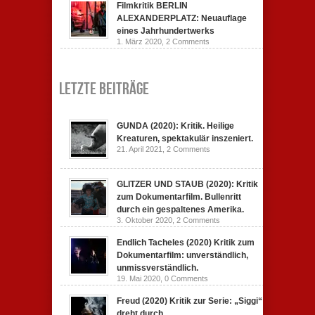
Filmkritik BERLIN
ALEXANDERPLATZ: Neuauflage
eines Jahrhundertwerks
1. März 2020,
2 Comments
Letzte Beiträge
GUNDA (2020): Kritik. Heilige
Kreaturen, spektakulär inszeniert.
21. April 2021,
2 Comments
GLITZER UND STAUB (2020): Kritik
zum Dokumentarfilm. Bullenritt
durch ein gespaltenes Amerika.
3. Oktober 2020,
2 Comments
Endlich Tacheles (2020) Kritik zum
Dokumentarfilm: unverständlich,
unmissverständlich.
19. Mai 2020,
0 Comments
Freud (2020) Kritik zur Serie: „Siggi“
dreht durch