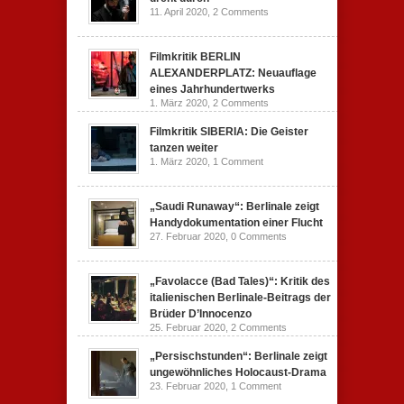
11. April 2020,
2 Comments
Filmkritik BERLIN
ALEXANDERPLATZ: Neuauflage
eines Jahrhundertwerks
1. März 2020,
2 Comments
Filmkritik SIBERIA: Die Geister
tanzen weiter
1. März 2020,
1 Comment
„Saudi Runaway“: Berlinale zeigt
Handydokumentation einer Flucht
27. Februar 2020,
0 Comments
„Favolacce (Bad Tales)“: Kritik des
italienischen Berlinale-Beitrags der
Brüder D’Innocenzo
25. Februar 2020,
2 Comments
„Persischstunden“: Berlinale zeigt
ungewöhnliches Holocaust-Drama
23. Februar 2020,
1 Comment