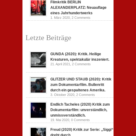
Filmkritik BERLIN
ALEXANDERPLATZ: Neuauflage
eines Jahrhundertwerks
1. März 2020,
2 Comments
Letzte Beiträge
GUNDA (2020): Kritik. Heilige
Kreaturen, spektakulär inszeniert.
21. April 2021,
2 Comments
GLITZER UND STAUB (2020): Kritik
zum Dokumentarfilm. Bullenritt
durch ein gespaltenes Amerika.
3. Oktober 2020,
2 Comments
Endlich Tacheles (2020) Kritik zum
Dokumentarfilm: unverständlich,
unmissverständlich.
19. Mai 2020,
0 Comments
Freud (2020) Kritik zur Serie: „Siggi“
dreht durch