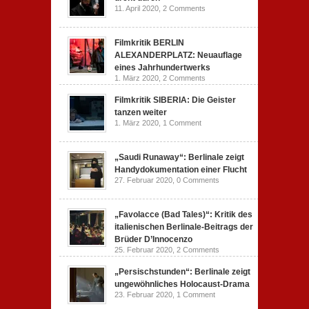
11. April 2020,
2 Comments
Filmkritik BERLIN
ALEXANDERPLATZ: Neuauflage
eines Jahrhundertwerks
1. März 2020,
2 Comments
Filmkritik SIBERIA: Die Geister
tanzen weiter
1. März 2020,
1 Comment
„Saudi Runaway“: Berlinale zeigt
Handydokumentation einer Flucht
27. Februar 2020,
0 Comments
„Favolacce (Bad Tales)“: Kritik des
italienischen Berlinale-Beitrags der
Brüder D’Innocenzo
25. Februar 2020,
2 Comments
„Persischstunden“: Berlinale zeigt
ungewöhnliches Holocaust-Drama
23. Februar 2020,
1 Comment