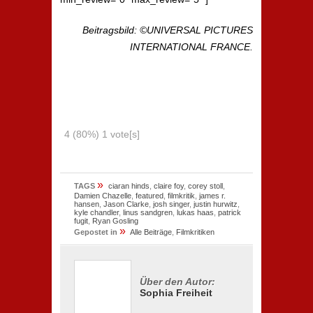
Beitragsbild: ©UNIVERSAL PICTURES
INTERNATIONAL FRANCE.
4
(80%)
1
vote[s]
»
TAGS
ciaran hinds
,
claire foy
,
corey stoll
,
Damien Chazelle
,
featured
,
filmkritik
,
james r.
hansen
,
Jason Clarke
,
josh singer
,
justin hurwitz
,
kyle chandler
,
linus sandgren
,
lukas haas
,
patrick
fugit
,
Ryan Gosling
»
Gepostet in
Alle Beiträge
,
Filmkritiken
Über den Autor:
Sophia Freiheit