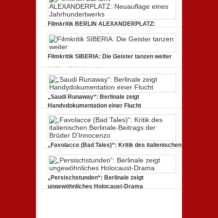
zum
Amerika.
Kritik
Dokumentarfilm:
zur
unverständlich,
Serie:
unmissverständlich.
„Siggi“
Filmkritik BERLIN ALEXANDERPLATZ:
dreht
Neuauflage eines Jahrhundertwerks
durch
zu
1. März 2020,
Keine Kommentare
Filmkritik
BERLIN
Filmkritik SIBERIA: Die Geister tanzen weiter
ALEXANDERPLATZ:
Neuauflage
zu
1. März 2020,
Keine Kommentare
eines
Filmkritik
Jahrhundertwerks
SIBERIA:
Die
Geister
„Saudi Runaway“: Berlinale zeigt
tanzen
weiter
Handydokumentation einer Flucht
zu
27. Februar 2020,
Keine Kommentare
„Saudi
Runaway“:
Berlinale
zeigt
„Favolacce (Bad Tales)“: Kritik des italienischen
Handydokumentation
einer
Berlinale-Beitrags der Brüder D’Innocenzo
Flucht
zu
25. Februar 2020,
Keine Kommentare
„Favolacce
(Bad
„Persischstunden“: Berlinale zeigt
Tales)“:
ungewöhnliches Holocaust-Drama
Kritik
des
zu
23. Februar 2020,
Keine Kommentare
italienischen
„Persischstunden“:
Berlinale-
Berlinale
Beitrags
zeigt
der