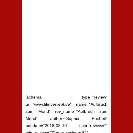
[schema type=“review“
url=“www.filmverliebt.de“ name=“Aufbruch
zum Mond“ rev_name=“Aufbruch zum
Mond“ author=“Sophia Freiheit“
pubdate=“2018-08-10″ user_review=““
min_review=“0″ max_review=“5″ ]