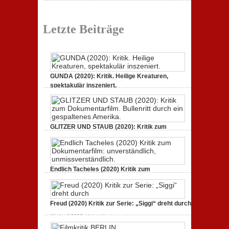
dreht
Neuauflage eines Jahrhundertwerks
durch
zu
1. März 2020,
Keine Kommentare
Filmkritik
Letzte Beiträge
BERLIN
ALEXANDERPLATZ:
Neuauflage
eines
Jahrhundertwerks
GUNDA (2020): Kritik. Heilige Kreaturen,
spektakulär inszeniert.
zu
21. April 2021,
Keine Kommentare
GUNDA
(2020):
Kritik.
Heilige
GLITZER UND STAUB (2020): Kritik zum
Kreaturen,
spektakulär
Dokumentarfilm. Bullenritt durch ein
inszeniert.
gespaltenes Amerika.
zu
3. Oktober 2020,
Keine Kommentare
GLITZER
Endlich Tacheles (2020) Kritik zum
UND
STAUB
Dokumentarfilm: unverständlich,
(2020):
unmissverständlich.
Kritik
zum
zu
19. Mai 2020,
Keine Kommentare
Dokumentarfilm.
Freud (2020) Kritik zur Serie: „Siggi“ dreht durch
Endlich
Bullenritt
Tacheles
durch
zu
11. April 2020,
Keine Kommentare
(2020)
ein
Freud
Kritik
gespaltenes
(2020)