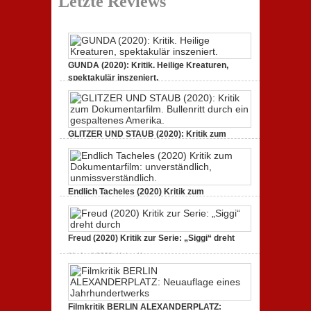
Letzte Reviews
GUNDA (2020): Kritik. Heilige Kreaturen,
spektakulär inszeniert.
zu
21. April 2021,
Keine Kommentare
GUNDA
(2020):
Kritik.
Heilige
GLITZER UND STAUB (2020): Kritik zum
Kreaturen,
spektakulär
Dokumentarfilm.
inszeniert.
zu
3. Oktober 2020,
Keine Kommentare
GLITZER
UND
STAUB
Endlich Tacheles (2020) Kritik zum
(2020):
Dokumentarfilm: unverständlich,
Kritik
zum
zu
19. Mai 2020,
Keine Kommentare
Dokumentarfilm.
Endlich
Bullenritt
Tacheles
Freud (2020) Kritik zur Serie: „Siggi“ dreht
durch
(2020)
ein
Kritik
zu
gespaltenes
11. April 2020,
Keine Kommentare
zum
Freud
Amerika.
Dokumentarfilm:
(2020)
unverständlich,
Kritik
unmissverständlich.
zur
Serie:
„Siggi“
Filmkritik BERLIN ALEXANDERPLATZ: