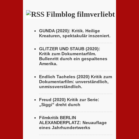
ungewöhnliches
Brüder
Holocaust-
D’Innocenzo
Drama
Filmblog filmverliebt
GUNDA (2020): Kritik. Heilige
Kreaturen, spektakulär inszeniert.
GLITZER UND STAUB (2020):
Kritik zum Dokumentarfilm.
Bullenritt durch ein gespaltenes
Amerika.
Endlich Tacheles (2020) Kritik zum
Dokumentarfilm: unverständlich,
unmissverständlich.
Freud (2020) Kritik zur Serie:
„Siggi“ dreht durch
Filmkritik BERLIN
ALEXANDERPLATZ: Neuauflage
eines Jahrhundertwerks