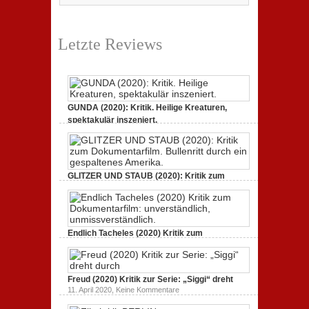
Letzte Reviews
GUNDA (2020): Kritik. Heilige Kreaturen,
spektakulär inszeniert.
zu
21. April 2021,
Keine Kommentare
GUNDA
(2020):
Kritik.
Heilige
Kreaturen,
GLITZER UND STAUB (2020): Kritik zum
spektakulär
Dokumentarfilm.
inszeniert.
zu
3. Oktober 2020,
Keine Kommentare
GLITZER
UND
STAUB
(2020):
Endlich Tacheles (2020) Kritik zum
Kritik
Dokumentarfilm: unverständlich,
zum
zu
19. Mai 2020,
Keine Kommentare
Dokumentarfilm.
Endlich
Bullenritt
Tacheles
durch
Freud (2020) Kritik zur Serie: „Siggi“ dreht
(2020)
ein
Kritik
zu
gespaltenes
11. April 2020,
Keine Kommentare
zum
Freud
Amerika.
Dokumentarfilm:
(2020)