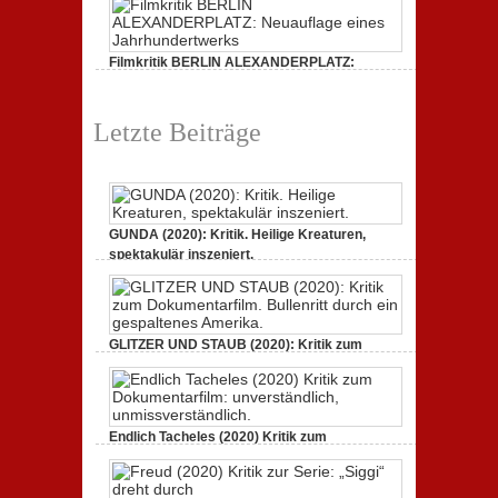
unverständlich,
Kritik
unmissverständlich.
zur
Serie:
„Siggi“
Filmkritik BERLIN ALEXANDERPLATZ:
dreht
durch
Neuauflage eines Jahrhundertwerks
zu
1. März 2020,
Keine Kommentare
Filmkritik
Letzte Beiträge
BERLIN
ALEXANDERPLATZ:
Neuauflage
eines
Jahrhundertwerks
GUNDA (2020): Kritik. Heilige Kreaturen,
spektakulär inszeniert.
zu
21. April 2021,
Keine Kommentare
GUNDA
(2020):
Kritik.
Heilige
Kreaturen,
GLITZER UND STAUB (2020): Kritik zum
spektakulär
Dokumentarfilm. Bullenritt durch ein
inszeniert.
gespaltenes Amerika.
zu
3. Oktober 2020,
Keine Kommentare
GLITZER
UND
Endlich Tacheles (2020) Kritik zum
STAUB
(2020):
Dokumentarfilm: unverständlich,
Kritik
unmissverständlich.
zum
zu
19. Mai 2020,
Keine Kommentare
Dokumentarfilm.