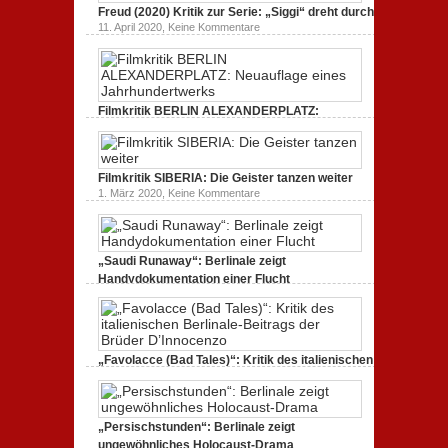
Endlich
Bullenritt
Freud (2020) Kritik zur Serie: „Siggi“ dreht durch
Tacheles
durch
zu
11. April 2020,
Keine Kommentare
(2020)
ein
Freud
Kritik
gespaltenes
(2020)
zum
Amerika.
Kritik
Dokumentarfilm:
zur
unverständlich,
Serie:
unmissverständlich.
„Siggi“
Filmkritik BERLIN ALEXANDERPLATZ:
dreht
durch
Neuauflage eines Jahrhundertwerks
zu
1. März 2020,
Keine Kommentare
Filmkritik
BERLIN
Filmkritik SIBERIA: Die Geister tanzen weiter
ALEXANDERPLATZ:
Neuauflage
zu
1. März 2020,
Keine Kommentare
eines
Filmkritik
Jahrhundertwerks
SIBERIA:
Die
Geister
tanzen
„Saudi Runaway“: Berlinale zeigt
weiter
Handydokumentation einer Flucht
zu
27. Februar 2020,
Keine Kommentare
„Saudi
Runaway“:
Berlinale
zeigt
Handydokumentation
„Favolacce (Bad Tales)“: Kritik des italienischen
einer
Berlinale-Beitrags der Brüder D’Innocenzo
Flucht
zu
25. Februar 2020,
Keine Kommentare
„Favolacce
(Bad
„Persischstunden“: Berlinale zeigt
Tales)“:
Kritik
ungewöhnliches Holocaust-Drama