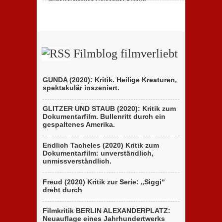
des
zu
23. Februar 2020,
Keine Kommentare
italienischen
„Persischstunden“:
Berlinale-
Berlinale
Beitrags
zeigt
der
ungewöhnliches
Brüder
Holocaust-
D’Innocenzo
Drama
Filmblog filmverliebt
GUNDA (2020): Kritik. Heilige Kreaturen,
spektakulär inszeniert.
GLITZER UND STAUB (2020): Kritik zum
Dokumentarfilm. Bullenritt durch ein
gespaltenes Amerika.
Endlich Tacheles (2020) Kritik zum
Dokumentarfilm: unverständlich,
unmissverständlich.
Freud (2020) Kritik zur Serie: „Siggi“
dreht durch
Filmkritik BERLIN ALEXANDERPLATZ:
Neuauflage eines Jahrhundertwerks