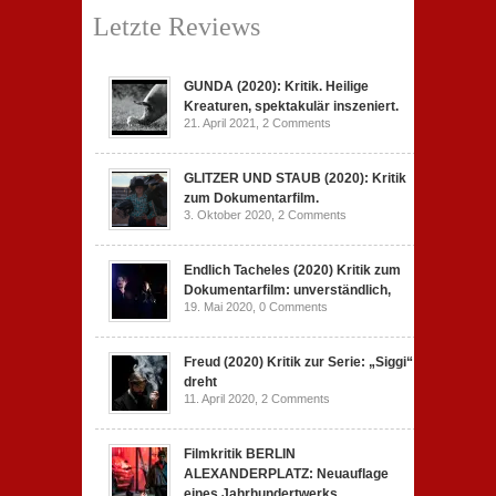
Letzte Reviews
GUNDA (2020): Kritik. Heilige
Kreaturen, spektakulär inszeniert.
21. April 2021,
2 Comments
GLITZER UND STAUB (2020): Kritik
zum Dokumentarfilm.
3. Oktober 2020,
2 Comments
Endlich Tacheles (2020) Kritik zum
Dokumentarfilm: unverständlich,
19. Mai 2020,
0 Comments
Freud (2020) Kritik zur Serie: „Siggi“
dreht
11. April 2020,
2 Comments
Filmkritik BERLIN
ALEXANDERPLATZ: Neuauflage
eines Jahrhundertwerks