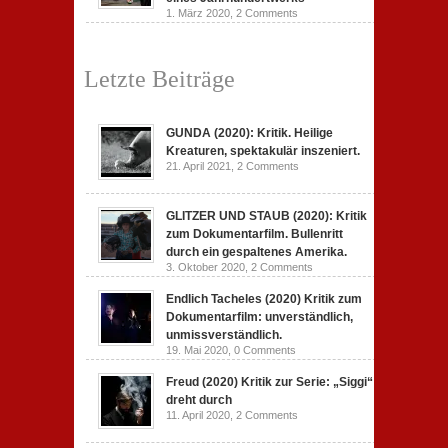
1. März 2020,
2 Comments
Letzte Beiträge
GUNDA (2020): Kritik. Heilige
Kreaturen, spektakulär inszeniert.
21. April 2021,
2 Comments
GLITZER UND STAUB (2020): Kritik
zum Dokumentarfilm. Bullenritt
durch ein gespaltenes Amerika.
3. Oktober 2020,
2 Comments
Endlich Tacheles (2020) Kritik zum
Dokumentarfilm: unverständlich,
unmissverständlich.
19. Mai 2020,
0 Comments
Freud (2020) Kritik zur Serie: „Siggi“
dreht durch
11. April 2020,
2 Comments