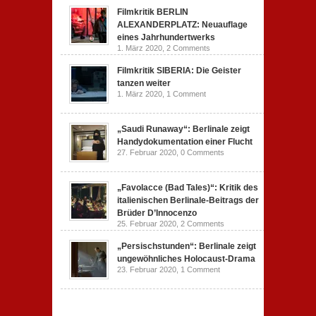
Filmkritik BERLIN
ALEXANDERPLATZ: Neuauflage
eines Jahrhundertwerks
1. März 2020,
2 Comments
Filmkritik SIBERIA: Die Geister
tanzen weiter
1. März 2020,
1 Comment
„Saudi Runaway“: Berlinale zeigt
Handydokumentation einer Flucht
27. Februar 2020,
0 Comments
„Favolacce (Bad Tales)“: Kritik des
italienischen Berlinale-Beitrags der
Brüder D’Innocenzo
25. Februar 2020,
2 Comments
„Persischstunden“: Berlinale zeigt
ungewöhnliches Holocaust-Drama
23. Februar 2020,
1 Comment