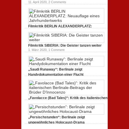
11. April 2020,
2 Comments
Filmkritik BERLIN ALEXANDERPLATZ:
Neuauflage eines Jahrhundertwerks
1. März 2020,
2 Comments
Filmkritik SIBERIA: Die Geister tanzen weiter
1. März 2020,
1 Comment
„Saudi Runaway“: Berlinale zeigt
Handydokumentation einer Flucht
27. Februar 2020,
0 Comments
„Favolacce (Bad Tales)“: Kritik des italienischen
Berlinale-Beitrags der Brüder D’Innocenzo
25. Februar 2020,
2 Comments
„Persischstunden“: Berlinale zeigt
ungewöhnliches Holocaust-Drama
23. Februar 2020,
1 Comment