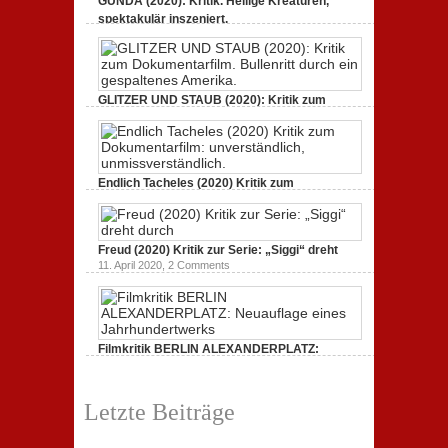
GUNDA (2020): Kritik. Heilige Kreaturen,
spektakulär inszeniert.
21. April 2021,
2 Comments
GLITZER UND STAUB (2020): Kritik zum
Dokumentarfilm.
3. Oktober 2020,
2 Comments
Endlich Tacheles (2020) Kritik zum
Dokumentarfilm: unverständlich,
19. Mai 2020,
0 Comments
Freud (2020) Kritik zur Serie: „Siggi“ dreht
11. April 2020,
2 Comments
Filmkritik BERLIN ALEXANDERPLATZ:
Neuauflage eines Jahrhundertwerks
1. März 2020,
2 Comments
Letzte Beiträge