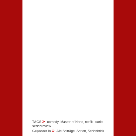
»
TAGS
comedy
,
Master of None
,
netflix
,
serie
,
serienreview
»
Gepostet in
Alle Beiträge
,
Serien
,
Serienkritik