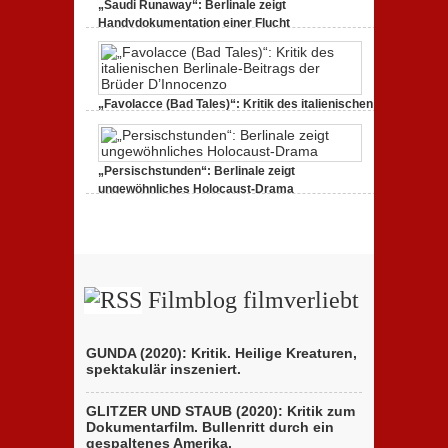
„Saudi Runaway“: Berlinale zeigt
Handydokumentation einer Flucht
27. Februar 2020,
0 Comments
„Favolacce (Bad Tales)“: Kritik des italienischen
Berlinale-Beitrags der Brüder D’Innocenzo
25. Februar 2020,
2 Comments
„Persischstunden“: Berlinale zeigt
ungewöhnliches Holocaust-Drama
23. Februar 2020,
1 Comment
Filmblog filmverliebt
GUNDA (2020): Kritik. Heilige Kreaturen,
spektakulär inszeniert.
GLITZER UND STAUB (2020): Kritik zum
Dokumentarfilm. Bullenritt durch ein
gespaltenes Amerika.