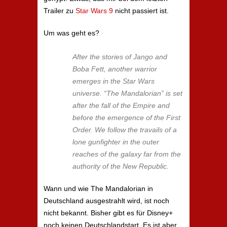
Trailer zu
Star Wars 9
nicht passiert ist.
Um was geht es?
After the stories of Jango and
Boba Fett, another warrior
emerges in the Star Wars
universe. “The Mandalorian” is set
after the fall of the Empire and
before the emergence of the First
Order. We follow the travails of a
lone gunfighter in the outer
reaches of the galaxy far from the
authority of the New Republic.
Wann und wie The Mandalorian in
Deutschland ausgestrahlt wird, ist noch
nicht bekannt. Bisher gibt es für Disney+
noch keinen Deutschlandstart. Es ist aber