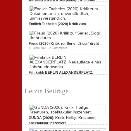
Dokumentarfilm.
3. Oktober 2020,
2 Comments
Endlich Tacheles (2020) Kritik zum
Dokumentarfilm: unverständlich,
19. Mai 2020,
0 Comments
Freud (2020) Kritik zur Serie: „Siggi“ dreht
11. April 2020,
2 Comments
Filmkritik BERLIN ALEXANDERPLATZ:
Neuauflage eines Jahrhundertwerks
1. März 2020,
2 Comments
Letzte Beiträge
GUNDA (2020): Kritik. Heilige Kreaturen,
spektakulär inszeniert.
21. April 2021,
2 Comments