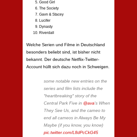
Good Girl
The Society
Gavn & Stacey
Lucifer
Dynasty
Riverdall
Welche Serien und Filme in Deutschland
besonders beliebt sind, ist bisher nicht
bekannt. Der deutsche Netflix-Twitter-
Account hüllt sich dazu noch in Schweigen.
some notable new entries on the
series and film lists include the
*heartbreaking* story of the
Central Park Five in
@ava
's When
They See Us, and the cameo to
end all cameos in Always Be My
Maybe (if you know, you know)
pic.twitter.com/L8dPcCkG45