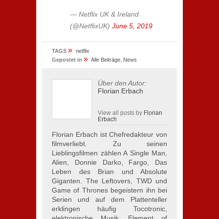
— Netflix UK & Ireland
(@NetflixUK)
June 5, 2019
»
TAGS
netflix
»
Gepostet in
Alle Beiträge
,
News
Über den Autor:
Florian Erbach
View all posts by
Florian
Erbach
Florian Erbach ist Chefredakteur von
filmverliebt. Zu seinen
Lieblingsfilmen zählen A Single Man,
Alien, Donnie Darko, Fargo, Das
Leben des Brian und Absolute
Giganten. The Leftovers, TWD und
Game of Thrones begeistern ihn bei
Serien und auf dem Plattenteller
erklingen häufig Tocotronic,
elektronische Musik, Element of