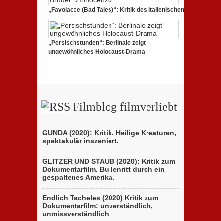
„Favolacce (Bad Tales)“: Kritik des italienischen
Berlinale-Beitrags der Brüder D’Innocenzo
25. Februar 2020,
2 Comments
„Persischstunden“: Berlinale zeigt
ungewöhnliches Holocaust-Drama
23. Februar 2020,
1 Comment
Filmblog filmverliebt
GUNDA (2020): Kritik. Heilige Kreaturen,
spektakulär inszeniert.
GLITZER UND STAUB (2020): Kritik zum
Dokumentarfilm. Bullenritt durch ein
gespaltenes Amerika.
Endlich Tacheles (2020) Kritik zum
Dokumentarfilm: unverständlich,
unmissverständlich.