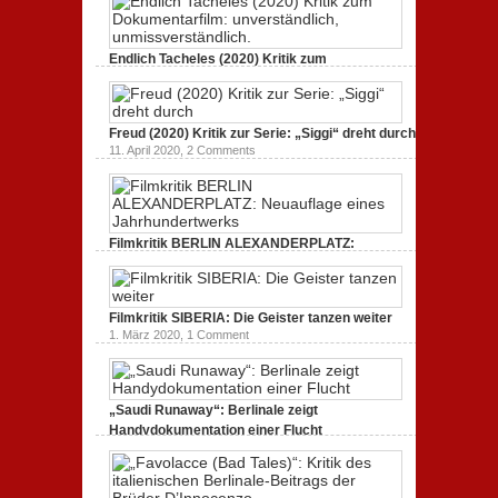
gespaltenes Amerika.
3. Oktober 2020,
2 Comments
Endlich Tacheles (2020) Kritik zum
Dokumentarfilm: unverständlich,
unmissverständlich.
19. Mai 2020,
0 Comments
Freud (2020) Kritik zur Serie: „Siggi“ dreht durch
11. April 2020,
2 Comments
Filmkritik BERLIN ALEXANDERPLATZ:
Neuauflage eines Jahrhundertwerks
1. März 2020,
2 Comments
Filmkritik SIBERIA: Die Geister tanzen weiter
1. März 2020,
1 Comment
„Saudi Runaway“: Berlinale zeigt
Handydokumentation einer Flucht
27. Februar 2020,
0 Comments