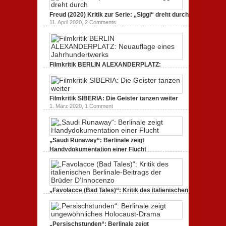
19. Mai 2020,
0 Comments
Freud (2020) Kritik zur Serie: „Siggi“ dreht durch
11. April 2020,
2 Comments
Filmkritik BERLIN ALEXANDERPLATZ:
Neuauflage eines Jahrhundertwerks
1. März 2020,
2 Comments
Filmkritik SIBERIA: Die Geister tanzen weiter
1. März 2020,
1 Comment
„Saudi Runaway“: Berlinale zeigt
Handydokumentation einer Flucht
27. Februar 2020,
0 Comments
„Favolacce (Bad Tales)“: Kritik des italienischen
Berlinale-Beitrags der Brüder D’Innocenzo
25. Februar 2020,
2 Comments
„Persischstunden“: Berlinale zeigt