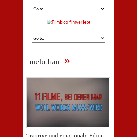
»
melodram
Traurige und emotionale Filme: