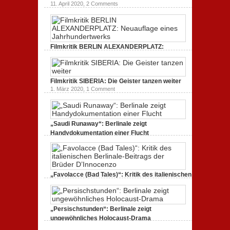
11. April 2020,
2 Comments
Filmkritik BERLIN ALEXANDERPLATZ:
Neuauflage eines Jahrhundertwerks
1. März 2020,
2 Comments
Filmkritik SIBERIA: Die Geister tanzen weiter
1. März 2020,
1 Comment
„Saudi Runaway“: Berlinale zeigt
Handydokumentation einer Flucht
27. Februar 2020,
0 Comments
„Favolacce (Bad Tales)“: Kritik des italienischen
Berlinale-Beitrags der Brüder D’Innocenzo
25. Februar 2020,
2 Comments
„Persischstunden“: Berlinale zeigt
ungewöhnliches Holocaust-Drama
23. Februar 2020,
1 Comment