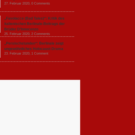
27. Februar 2020,
0 Comments
„Favolacce (Bad Tales)“: Kritik des
italienischen Berlinale-Beitrags der
Brüder D’Innocenzo
25. Februar 2020,
2 Comments
„Persischstunden“: Berlinale zeigt
ungewöhnliches Holocaust-Drama
23. Februar 2020,
1 Comment