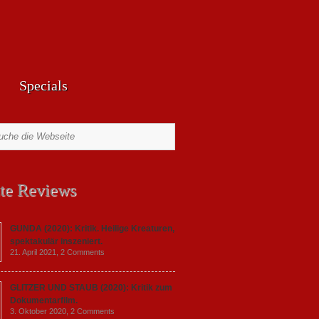
Specials
te Reviews
GUNDA (2020): Kritik. Heilige Kreaturen,
spektakulär inszeniert.
21. April 2021,
2 Comments
GLITZER UND STAUB (2020): Kritik zum
Dokumentarfilm.
3. Oktober 2020,
2 Comments