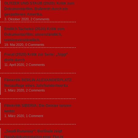
GLITZER UND STAUB (2020): Kritik zum
Dokumentarfilm. Bullenritt durch ein
gespaltenes Amerika.
3. Oktober 2020,
2 Comments
Endlich Tacheles (2020) Kritik zum
Dokumentarfilm: unverständlich,
unmissverständlich.
19. Mai 2020,
0 Comments
Freud (2020) Kritik zur Serie: „Siggi“
dreht durch
11. April 2020,
2 Comments
Filmkritik BERLIN ALEXANDERPLATZ:
Neuauflage eines Jahrhundertwerks
1. März 2020,
2 Comments
Filmkritik SIBERIA: Die Geister tanzen
weiter
1. März 2020,
1 Comment
„Saudi Runaway“: Berlinale zeigt
Handydokumentation einer Flucht