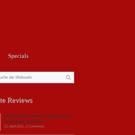
Specials
te Reviews
GUNDA (2020): Kritik. Heilige Kreaturen,
spektakulär inszeniert.
21. April 2021,
2 Comments