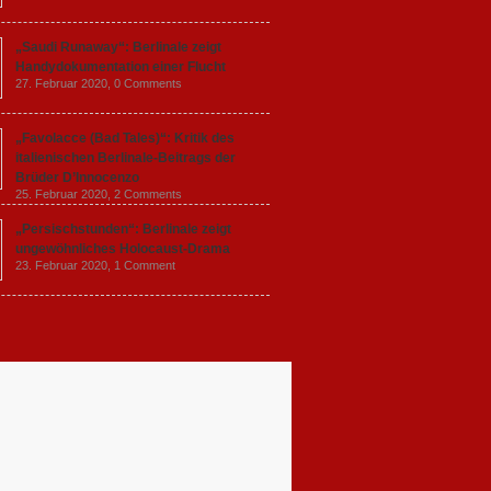
„Saudi Runaway“: Berlinale zeigt
Handydokumentation einer Flucht
27. Februar 2020,
0 Comments
„Favolacce (Bad Tales)“: Kritik des
italienischen Berlinale-Beitrags der
Brüder D’Innocenzo
25. Februar 2020,
2 Comments
„Persischstunden“: Berlinale zeigt
ungewöhnliches Holocaust-Drama
23. Februar 2020,
1 Comment