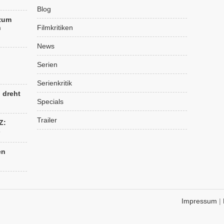
Blog
 zum
n
Filmkritiken
News
Serien
Serienkritik
“ dreht
Specials
Trailer
Z:
s
en
Impressum
|