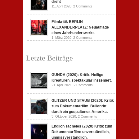
dreht
11. April 2020,
2 Comments
Filmkritik BERLIN
ALEXANDERPLATZ: Neuauflage
eines Jahrhundertwerks
1. März 2020,
2 Comments
Letzte Beiträge
GUNDA (2020): Kritik. Heilige
Kreaturen, spektakulär inszeniert.
21. April 2021,
2 Comments
GLITZER UND STAUB (2020): Kritik
zum Dokumentarfilm. Bullenritt
durch ein gespaltenes Amerika.
3. Oktober 2020,
2 Comments
Endlich Tacheles (2020) Kritik zum
Dokumentarfilm: unverständlich,
unmissverständlich.