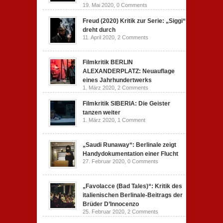
19. Mai 2020,
0 Comments
Freud (2020) Kritik zur Serie: „Siggi“
dreht durch
11. April 2020,
2 Comments
Filmkritik BERLIN
ALEXANDERPLATZ: Neuauflage
eines Jahrhundertwerks
1. März 2020,
2 Comments
Filmkritik SIBERIA: Die Geister
tanzen weiter
1. März 2020,
1 Comment
„Saudi Runaway“: Berlinale zeigt
Handydokumentation einer Flucht
27. Februar 2020,
0 Comments
„Favolacce (Bad Tales)“: Kritik des
italienischen Berlinale-Beitrags der
Brüder D’Innocenzo
25. Februar 2020,
2 Comments