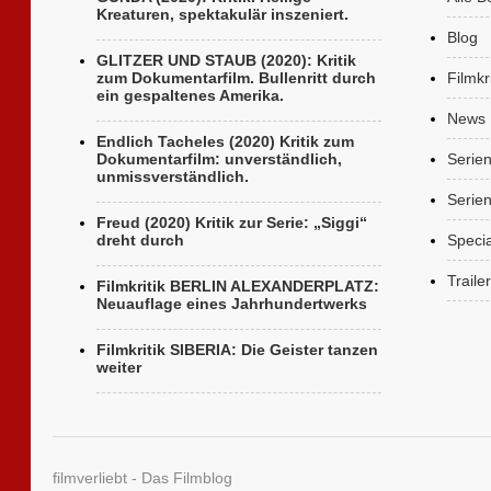
Kreaturen, spektakulär inszeniert.
Blog
GLITZER UND STAUB (2020): Kritik
zum Dokumentarfilm. Bullenritt durch
Filmkr
ein gespaltenes Amerika.
News
Endlich Tacheles (2020) Kritik zum
Dokumentarfilm: unverständlich,
Serie
unmissverständlich.
Serien
Freud (2020) Kritik zur Serie: „Siggi“
dreht durch
Specia
Trailer
Filmkritik BERLIN ALEXANDERPLATZ:
Neuauflage eines Jahrhundertwerks
Filmkritik SIBERIA: Die Geister tanzen
weiter
filmverliebt - Das Filmblog