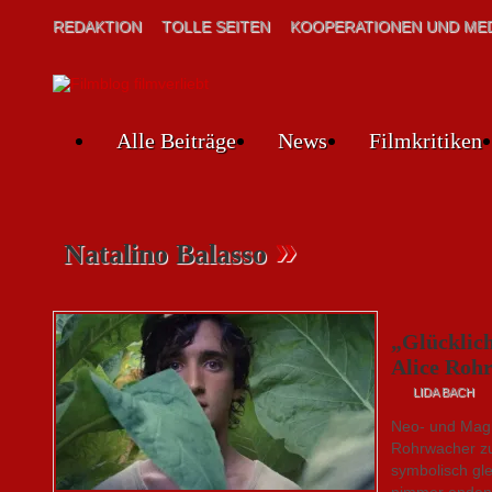
REDAKTION
TOLLE SEITEN
KOOPERATIONEN UND MED
Alle Beiträge
News
Filmkritiken
»
Natalino Balasso
„Glücklich
Alice Roh
LIDA BACH
Neo- und Magi
Rohrwacher zu
symbolisch gl
nimmer endend