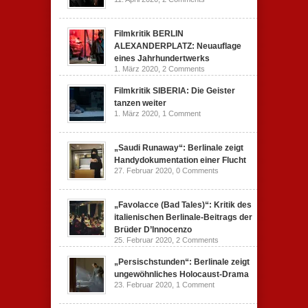
Filmkritik BERLIN
ALEXANDERPLATZ: Neuauflage
eines Jahrhundertwerks
1. März 2020,
2 Comments
Filmkritik SIBERIA: Die Geister
tanzen weiter
1. März 2020,
1 Comment
„Saudi Runaway“: Berlinale zeigt
Handydokumentation einer Flucht
27. Februar 2020,
0 Comments
„Favolacce (Bad Tales)“: Kritik des
italienischen Berlinale-Beitrags der
Brüder D’Innocenzo
25. Februar 2020,
2 Comments
„Persischstunden“: Berlinale zeigt
ungewöhnliches Holocaust-Drama
23. Februar 2020,
1 Comment