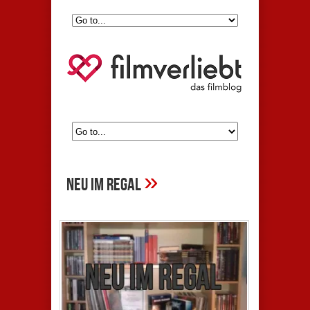
»
neu im regal