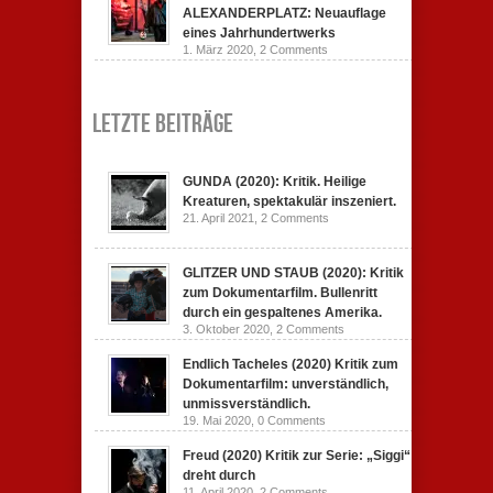
ALEXANDERPLATZ: Neuauflage
eines Jahrhundertwerks
1. März 2020,
2 Comments
Letzte Beiträge
GUNDA (2020): Kritik. Heilige
Kreaturen, spektakulär inszeniert.
21. April 2021,
2 Comments
GLITZER UND STAUB (2020): Kritik
zum Dokumentarfilm. Bullenritt
durch ein gespaltenes Amerika.
3. Oktober 2020,
2 Comments
Endlich Tacheles (2020) Kritik zum
Dokumentarfilm: unverständlich,
unmissverständlich.
19. Mai 2020,
0 Comments
Freud (2020) Kritik zur Serie: „Siggi“
dreht durch
11. April 2020,
2 Comments