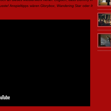
sste! Anspieltipps wären
Glorybox
,
Wandering Star
oder
It