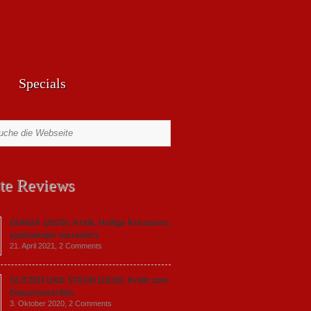
Specials
te Reviews
GUNDA (2020): Kritik. Heilige Kreaturen,
spektakulär inszeniert.
21. April 2021,
2 Comments
GLITZER UND STAUB (2020): Kritik zum
Dokumentarfilm.
3. Oktober 2020,
2 Comments