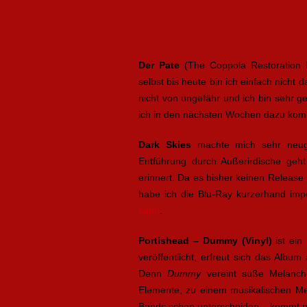
Der Pate
(The Coppola Restoration 
selbst bis heute bin ich einfach nic
nicht von ungefähr und ich bin sehr ges
ich in den nächsten Wochen dazu komm
Dark Skies
machte mich sehr neugi
Entführung durch Außerirdische geh
erinnert. Da es bisher keinen Release 
habe ich die Blu-Ray kurzerhand imp
kann
.
Portishead – Dummy (Vinyl)
ist ein
veröffentlicht, erfreut sich das Albu
Denn
Dummy
vereint süße Melancho
Elemente, zu einem musikalischen Me
Bands schon unterscheiden – kommt n