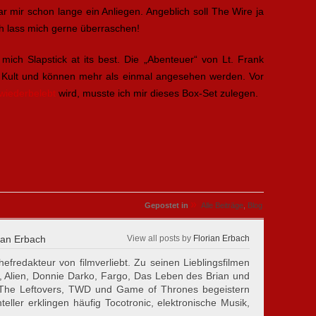
r mir schon lange ein Anliegen. Angeblich soll The Wire ja
ich lass mich gerne überraschen!
 mich Slapstick at its best. Die „Abenteuer“ von Lt. Frank
ch Kult und können mehr als einmal angesehen werden. Vor
wiederbelebt
wird, musste ich mir dieses Box-Set zulegen.
»
Gepostet in
Alle Beiträge
,
Blog
ian Erbach
View all posts by
Florian Erbach
hefredakteur von filmverliebt. Zu seinen Lieblingsfilmen
, Alien, Donnie Darko, Fargo, Das Leben des Brian und
 The Leftovers, TWD und Game of Thrones begeistern
eller erklingen häufig Tocotronic, elektronische Musik,