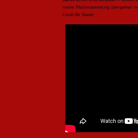
meine Plattensammlung übergehen mu
Could Be Sweet
.