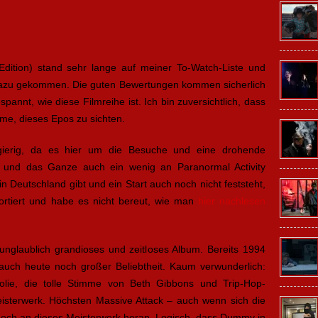
Edition) stand sehr lange auf meiner To-Watch-Liste und
ht dazu gekommen. Die guten Bewertungen kommen sicherlich
pannt, wie diese Filmreihe ist. Ich bin zuversichtlich, dass
e, dieses Epos zu sichten.
erig, da es hier um die Besuche und eine drohende
t und das Ganze auch ein wenig an Paranormal Activity
in Deutschland gibt und ein Start auch noch nicht feststeht,
ortiert und habe es nicht bereut, wie man
hier nachlesen
 unglaublich grandioses und zeitloses Album. Bereits 1994
m auch heute noch großer Beliebtheit. Kaum verwunderlich:
lie, die tolle Stimme von Beth Gibbons und Trip-Hop-
isterwerk. Höchsten Massive Attack – auch wenn sich die
och an dieses Meisterwerk heran. Logisch, dass Dummy in