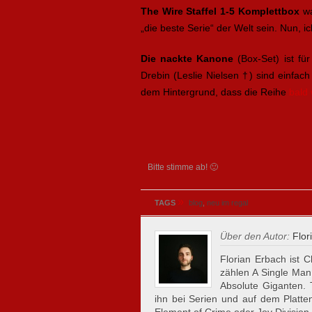
The Wire Staffel 1-5 Komplettbox
wa
„die beste Serie“ der Welt sein. Nun, 
Die nackte Kanone
(Box-Set) ist für
Drebin (Leslie Nielsen †) sind einfa
dem Hintergrund, dass die Reihe
bald 
Bitte stimme ab! 🙂
»
TAGS
blog
,
neu im regal
Über den Autor:
Flor
Florian Erbach ist C
zählen A Single Man
Absolute Giganten.
ihn bei Serien und auf dem Plattent