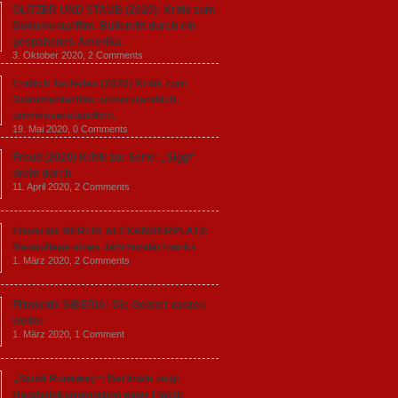
GLITZER UND STAUB (2020): Kritik zum
Dokumentarfilm. Bullenritt durch ein
gespaltenes Amerika.
3. Oktober 2020,
2 Comments
Endlich Tacheles (2020) Kritik zum
Dokumentarfilm: unverständlich,
unmissverständlich.
19. Mai 2020,
0 Comments
Freud (2020) Kritik zur Serie: „Siggi“
dreht durch
11. April 2020,
2 Comments
Filmkritik BERLIN ALEXANDERPLATZ:
Neuauflage eines Jahrhundertwerks
1. März 2020,
2 Comments
Filmkritik SIBERIA: Die Geister tanzen
weiter
1. März 2020,
1 Comment
„Saudi Runaway“: Berlinale zeigt
Handydokumentation einer Flucht