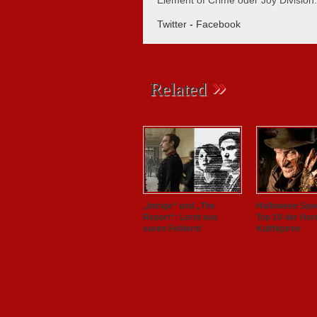
Element of Crime oder Joy Division.
Twitter
-
Facebook
»
Related
„Intrige“ und „The
Halloween Spec
Report“: Lernt aus
Top 10 der Hor
euren Fehlern!
Kultfiguren