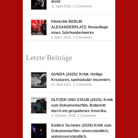
dreht
11. April 2020,
2 Comments
Filmkritik BERLIN
ALEXANDERPLATZ: Neuauflage
eines Jahrhundertwerks
1. März 2020,
2 Comments
Letzte Beiträge
GUNDA (2020): Kritik. Heilige
Kreaturen, spektakulär inszeniert.
21. April 2021,
2 Comments
GLITZER UND STAUB (2020): Kritik
zum Dokumentarfilm. Bullenritt
durch ein gespaltenes Amerika.
3. Oktober 2020,
2 Comments
Endlich Tacheles (2020) Kritik zum
Dokumentarfilm: unverständlich,
unmissverständlich.