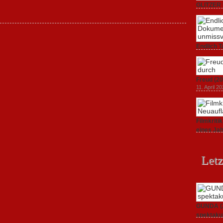
GLITZER 
Dokument
3. Oktober
Endlich T
unverstän
19. Mai 20
Freud (20
11. April 2
Filmkrit
eines Ja
1. März 20
Letz
GUNDA (20
spektakul
21. April 2