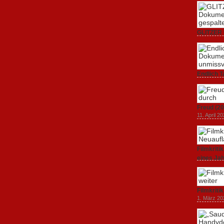
GLITZER 
Dokumenta
Amerika.
3. Oktober
Endlich T
unverstän
19. Mai 20
Freud (20
11. April 2
Filmkrit
eines Ja
1. März 20
Filmkriti
1. März 20