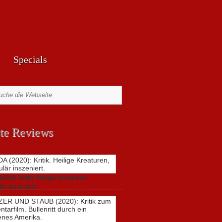
Specials
te Reviews
20): Kritik. Heilige Kreaturen,
är inszeniert.
021,
2 Comments