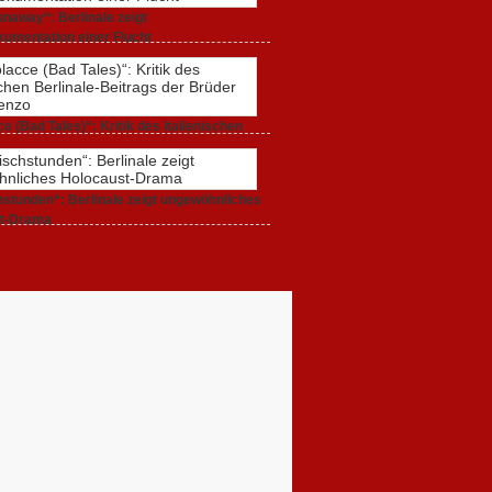
naway“: Berlinale zeigt
umentation einer Flucht
r 2020,
0 Comments
e (Bad Tales)“: Kritik des italienischen
-Beitrags der Brüder D’Innocenzo
r 2020,
2 Comments
stunden“: Berlinale zeigt ungewöhnliches
t-Drama
r 2020,
1 Comment