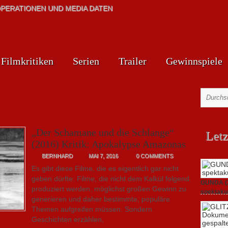
PERATIONEN UND MEDIA DATEN
Filmkritiken
Serien
Trailer
Gewinnspiele
„Der Schamane und die Schlange“
Letz
(2016) Kritik: Apokalypse Amazonas
BERNHARD
MAI 7, 2016
0 COMMENTS
Es gibt diese Filme, die es eigentlich gar nicht
geben dürfte: Filme, die nicht dem Kalkül folgend
GUNDA (20
produziert werden, möglichst großen Gewinn zu
spektakul
generieren und daher bestimmte, populäre
21. April 2
Themen aufgreifen müssen. Sondern
Geschichten erzählen,