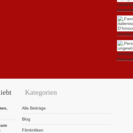
„Saudi Ru
Handydok
27. Februa
„Favolacc
Berlinale
25. Februa
„Persisch
Holocaus
23. Februa
iebt
Kategorien
ren,
Alle Beiträge
Blog
 zum
n
Filmkritiken