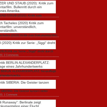
UND STAUB (2020): Kritik zum
rfilm. Bullenritt durch ein gespaltenes
 2020,
2 Comments
acheles (2020) Kritik zum Dokumentarfilm:
dlich, unmissverständlich.
20,
0 Comments
20) Kritik zur Serie: „Siggi“ dreht durch
020,
2 Comments
ik BERLIN ALEXANDERPLATZ: Neuauflage
hrhundertwerks
20,
2 Comments
k SIBERIA: Die Geister tanzen weiter
20,
1 Comment