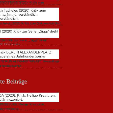
UND STAUB (2020): Kritik zum
arfilm.
 2020,
2 Comments
acheles (2020) Kritik zum Dokumentarfilm:
dlich,
20,
0 Comments
20) Kritik zur Serie: „Siggi“ dreht
020,
2 Comments
ik BERLIN ALEXANDERPLATZ: Neuauflage
hrhundertwerks
20,
2 Comments
te Beiträge
20): Kritik. Heilige Kreaturen,
är inszeniert.
021,
2 Comments