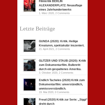
Filmkritik BERLIN
ALEXANDERPLATZ: Neuauflage
eines Jahrhundertwerks
1. März 2020,
2 Comments
Letzte Beiträge
GUNDA (2020): Kritik. Heilige
Kreaturen, spektakulär inszeniert.
21. April 2021,
2 Comments
GLITZER UND STAUB (2020): Kritik
zum Dokumentarfilm. Bullenritt
durch ein gespaltenes Amerika.
3. Oktober 2020,
2 Comments
Endlich Tacheles (2020) Kritik zum
Dokumentarfilm: unverständlich,
unmissverständlich.
19. Mai 2020,
0 Comments
Freud (2020) Kritik zur Serie: „Siggi“
dreht durch