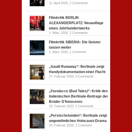
11. April 2020,
2 Comments
Filmkritik BERLIN
ALEXANDERPLATZ: Neuauflage
eines Jahrhundertwerks
1. März 2020,
2 Comments
Filmkritik SIBERIA: Die Geister
tanzen weiter
1. März 2020,
1 Comment
„Saudi Runaway“: Berlinale zeigt
Handydokumentation einer Flucht
27. Februar 2020,
0 Comments
„Favolacce (Bad Tales)“: Kritik des
italienischen Berlinale-Beitrags der
Brüder D’Innocenzo
25. Februar 2020,
2 Comments
„Persischstunden“: Berlinale zeigt
ungewöhnliches Holocaust-Drama
23. Februar 2020,
1 Comment