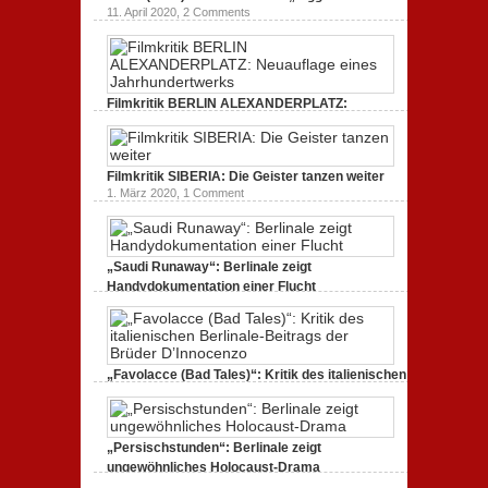
11. April 2020,
2 Comments
Filmkritik BERLIN ALEXANDERPLATZ:
Neuauflage eines Jahrhundertwerks
1. März 2020,
2 Comments
Filmkritik SIBERIA: Die Geister tanzen weiter
1. März 2020,
1 Comment
„Saudi Runaway“: Berlinale zeigt
Handydokumentation einer Flucht
27. Februar 2020,
0 Comments
„Favolacce (Bad Tales)“: Kritik des italienischen
Berlinale-Beitrags der Brüder D’Innocenzo
25. Februar 2020,
2 Comments
„Persischstunden“: Berlinale zeigt
ungewöhnliches Holocaust-Drama
23. Februar 2020,
1 Comment