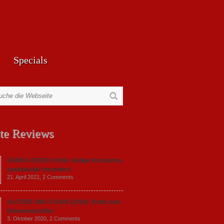
Specials
te Reviews
GUNDA (2020): Kritik. Heilige Kreaturen,
spektakulär inszeniert.
21. April 2021,
2 Comments
GLITZER UND STAUB (2020): Kritik zum
Dokumentarfilm.
3. Oktober 2020,
2 Comments