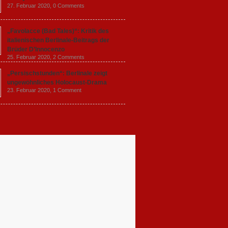
27. Februar 2020,
0 Comments
„Favolacce (Bad Tales)“: Kritik des
italienischen Berlinale-Beitrags der
Brüder D’Innocenzo
25. Februar 2020,
2 Comments
„Persischstunden“: Berlinale zeigt
ungewöhnliches Holocaust-Drama
23. Februar 2020,
1 Comment