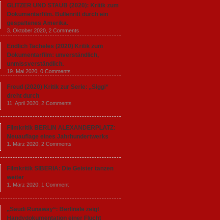
GLITZER UND STAUB (2020): Kritik zum
Dokumentarfilm. Bullenritt durch ein
gespaltenes Amerika.
3. Oktober 2020,
2 Comments
Endlich Tacheles (2020) Kritik zum
Dokumentarfilm: unverständlich,
unmissverständlich.
19. Mai 2020,
0 Comments
Freud (2020) Kritik zur Serie: „Siggi“
dreht durch
11. April 2020,
2 Comments
Filmkritik BERLIN ALEXANDERPLATZ:
Neuauflage eines Jahrhundertwerks
1. März 2020,
2 Comments
Filmkritik SIBERIA: Die Geister tanzen
weiter
1. März 2020,
1 Comment
„Saudi Runaway“: Berlinale zeigt
Handydokumentation einer Flucht