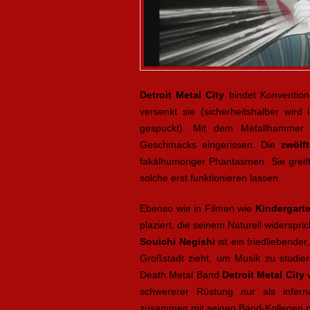
Detroit Metal City
bindet Konvention
versenkt sie (sicherheitshalber wird
gespuckt). Mit dem Metallhammer
Geschmacks eingerissen. Die
zwölft
fakälhumoriger Phantasmen. Sie greif
solche erst funktionieren lassen.
Ebenso wie in Filmen wie
Kindergart
plaziert, die seinem Naturell widerspric
Souichi Negishi
ist ein friedliebende
Großstadt zieht, um Musik zu studier
Death Metal Band
Detroit Metal City
w
schwererer Rüstung nur als infern
zusammen mit seinen Band-Kollegen mu