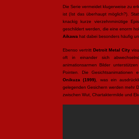
Die Serie vermeidet klugerweise zu er
ist (Ist das überhaupt möglich?). St
knackig kurze vierzehnminütige Epi
geschildert werden, die eine enorm h
Aikawa
hat dabei besonders häufig unt
Ebenso vertritt
Detroit Metal City
visu
oft in einander sich abwechselnd
animationsarmen Bilder unterstütze
Pointen. Die Gesichtsanimationen
Onikuza (1999)
, was ein ausdrückl
gelegenden Gesichern werden mehr Det
zwischen Wut, Chartaktermilde und Eke