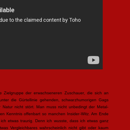
ie Zielgruppe der erwachseneren Zuschauer, die sich an
 unter die Gürtellinie gehenden, schwarzhumorigen Gags
er Natur nicht stört. Man muss nicht unbedingt der Metal-
hen Kenntnis offenbart so manchen Insider-Witz. Am Ende
r ich etwas traurig. Denn ich wusste, dass ich etwas ganz
as Vergleichbares wahrscheinlich nicht gibt oder kaum