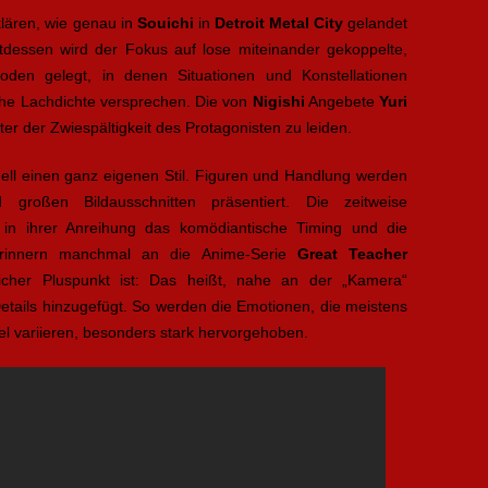
klären, wie genau in
Souichi
in
Detroit Metal City
gelandet
attdessen wird der Fokus auf lose miteinander gekoppelte,
soden gelegt, in denen Situationen und Konstellationen
ohe Lachdichte versprechen. Die von
Nigishi
Angebete
Yuri
er der Zwiespältigkeit des Protagonisten zu leiden.
ell einen ganz eigenen Stil. Figuren und Handlung werden
 großen Bildausschnitten präsentiert. Die zeitweise
n in ihrer Anreihung das komödiantische Timing und die
 erinnern manchmal an die Anime-Serie
Great Teacher
icher Pluspunkt ist: Das heißt, nahe an der „Kamera“
ails hinzugefügt. So werden die Emotionen, die meistens
l variieren, besonders stark hervorgehoben.