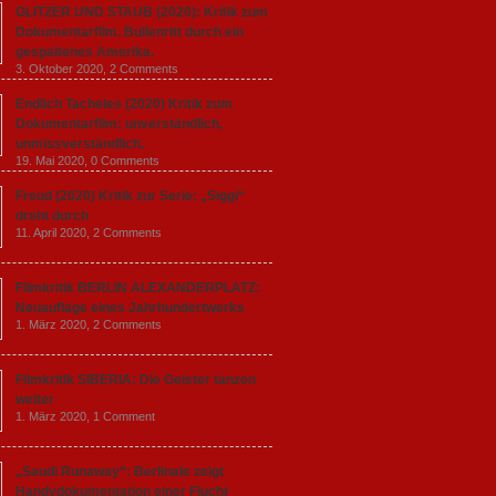
GLITZER UND STAUB (2020): Kritik zum
Dokumentarfilm. Bullenritt durch ein
gespaltenes Amerika.
3. Oktober 2020,
2 Comments
Endlich Tacheles (2020) Kritik zum
Dokumentarfilm: unverständlich,
unmissverständlich.
19. Mai 2020,
0 Comments
Freud (2020) Kritik zur Serie: „Siggi“
dreht durch
11. April 2020,
2 Comments
Filmkritik BERLIN ALEXANDERPLATZ:
Neuauflage eines Jahrhundertwerks
1. März 2020,
2 Comments
Filmkritik SIBERIA: Die Geister tanzen
weiter
1. März 2020,
1 Comment
„Saudi Runaway“: Berlinale zeigt
Handydokumentation einer Flucht