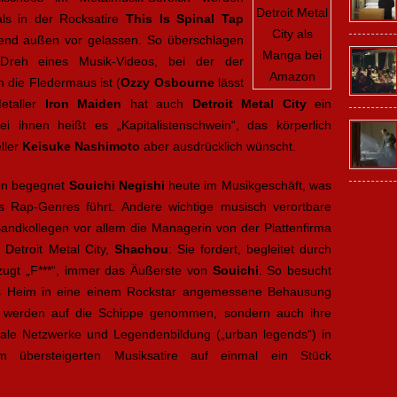
Detroit Metal
ls in der Rocksatire
This Is Spinal Tap
City als
ehend außen vor gelassen. So überschlagen
Manga bei
Dreh eines Musik-Videos, bei der der
Amazon
n die Fledermaus ist (
Ozzy Osbourne
lässt
Metaller
Iron Maiden
hat auch
Detroit Metal City
ein
i ihnen heißt es „Kapitalistenschwein“, das körperlich
ller
Keisuke Nashimoto
aber ausdrücklich wünscht.
nen begegnet
Souichi Negishi
heute im Musikgeschäft, was
es Rap-Genres führt. Andere wichtige musisch verortbare
ndkollegen vor allem die Managerin von der Plattenfirma
Detroit Metal City,
Shachou
: Sie fordert, begleitet durch
ugt „F***“, immer das Äußerste von
Souichi
. So besucht
tes Heim in eine einem Rockstar angemessene Behausung
r werden auf die Schippe genommen, sondern auch ihre
iale Netzwerke und Legendenbildung („urban legends“) in
 übersteigerten Musiksatire auf einmal ein Stück