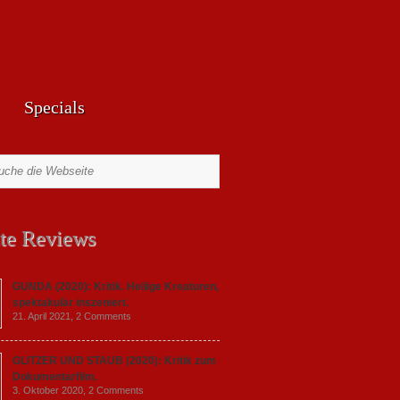
Specials
te Reviews
GUNDA (2020): Kritik. Heilige Kreaturen,
spektakulär inszeniert.
21. April 2021,
2 Comments
GLITZER UND STAUB (2020): Kritik zum
Dokumentarfilm.
3. Oktober 2020,
2 Comments