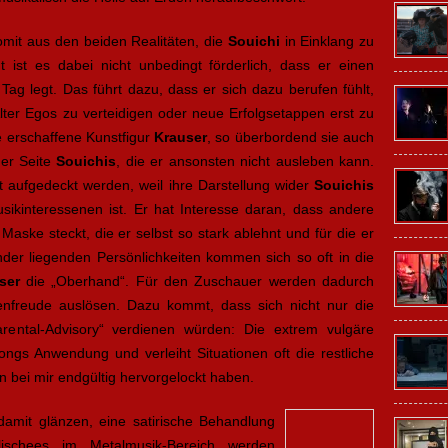
omit aus den beiden Realitäten, die
Souichi
in Einklang zu
t ist es dabei nicht unbedingt förderlich, dass er einen
Tag legt. Das führt dazu, dass er sich dazu berufen fühlt,
lter Egos zu verteidigen oder neue Erfolgsetappen erst zu
ie erschaffene Kunstfigur
Krauser
, so überbordend sie auch
ner Seite
Souichis
, die er ansonsten nicht ausleben kann.
t aufgedeckt werden, weil ihre Darstellung wider
Souichis
sikinteressenen ist. Er hat Interesse daran, dass andere
Maske steckt, die er selbst so stark ablehnt und für die er
nder liegenden Persönlichkeiten kommen sich so oft in die
ser
die „Oberhand“. Für den Zuschauer werden dadurch
denfreude auslösen. Dazu kommt, dass sich nicht nur die
rental-Advisory“ verdienen würden: Die extrem vulgäre
ngs Anwendung und verleiht Situationen oft die restliche
en bei mir endgültig hervorgelockt haben.
damit glänzen, eine satirische Behandlung
lischees im Metalmusik-Bereich werden