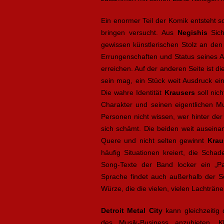
Ein enormer Teil der Komik entsteht s
bringen versucht. Aus
Negishis
Sich
gewissen künstlerischen Stolz an den 
Errungenschaften und Status seines A
erreichen. Auf der anderen Seite ist d
sein mag, ein Stück weit Ausdruck ei
Die wahre Identität
Krausers
soll nich
Charakter und seinen eigentlichen Mu
Personen nicht wissen, wer hinter der 
sich schämt. Die beiden weit auseina
Quere und nicht selten gewinnt
Krau
häufig Situationen kreiert, die Scha
Song-Texte der Band locker ein „Pa
Sprache findet auch außerhalb der So
Würze, die die vielen, vielen Lachträn
Detroit Metal City
kann gleichzeitig 
des Musik-Business anzubieten. K