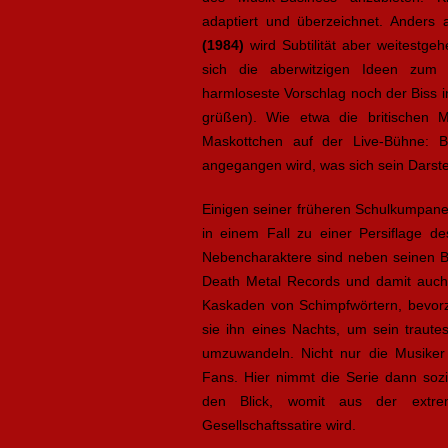
adaptiert und überzeichnet. Anders a
(1984)
wird Subtilität aber weitestg
sich die aberwitzigen Ideen zum 
harmloseste Vorschlag noch der Biss i
grüßen). Wie etwa die britischen 
Maskottchen auf der Live-Bühne: Be
angegangen wird, was sich sein Darste
Einigen seiner früheren Schulkumpa
in einem Fall zu einer Persiflage d
Nebencharaktere sind neben seinen Ba
Death Metal Records und damit auch 
Kaskaden von Schimpfwörtern, bevorz
sie ihn eines Nachts, um sein trau
umzuwandeln. Nicht nur die Musike
Fans. Hier nimmt die Serie dann soz
den Blick, womit aus der extrem
Gesellschaftssatire wird.