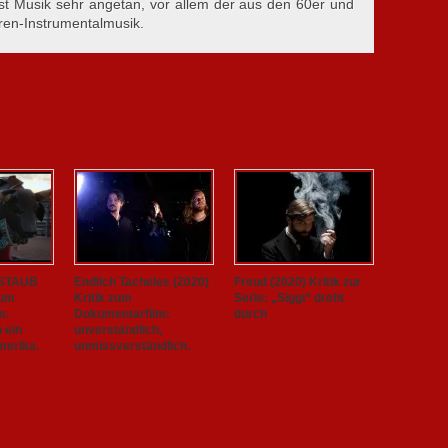
st Musik sehr angetan, vor allem der aus den 60er und
ren-Instrumentalmusik.
 STAUB
Endlich Tacheles (2020)
Freud (2020) Kritik zur
zum
Kritik zum
Serie: „Siggi“ dreht
m.
Dokumentarfilm:
durch
h ein
unverständlich,
merika.
unmissverständlich.