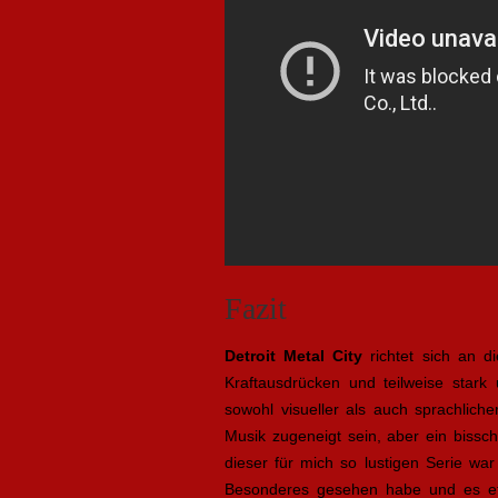
Fazit
Detroit Metal City
richtet sich an d
Kraftausdrücken und teilweise stark
sowohl visueller als auch sprachlich
Musik zugeneigt sein, aber ein bissc
dieser für mich so lustigen Serie wa
Besonderes gesehen habe und es etw