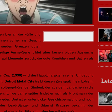
en Blei an die Füße und
 ihnen vorher ins Gesicht
 werden Grenzen guten
eilige
Anime-Serie bildet aber keinen bloßen Auswuchs
t auf Elemente zurück, die gute Komödien und Satiren als
en Cop (1990)
wird der Hauptcharakter in einer Umgebung
Letz
ht.
Detroit Metal City
treibt diesen Zweispalt in ein Extrem:
r, soft-pop-hörender Student, der aus dem Ländlichen in die
en. Einige Jahre später findet er sich als Frontmann der
ieder. Dort ist er unter dicker Gesichtsbemalung und noch
aler Lead-Sänger und Gitarrist
Krauser
bekannt, der
sikalisch die Hölle auf Erden heraufbeschwört.