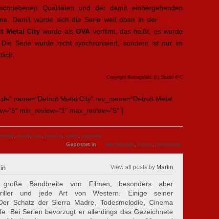
schriebenen Qualitäten und der damit einhergehenden
rne. Damit würde sich die Serie weit oben in der
Top 15
it Metal City
wurde als
OVA
verfilmt, das heißt, es wurde
 Die Serie wurde nicht synchronisiert, sondern ist nur im
lich.
Copyright Beitragsbild: (c) Studio 4°C
t.de“ name=“Detroit Metal City“ rev_name=“Detroit Metal
ew=“5″ min_review=“1″ max_review=“5″ ]
mödie
,
metal
,
ova
,
psycho
,
satire
,
slapstick
»
Gepostet in
Alle Beiträge
,
Serien
,
Serienkritik
in
View all posts by
Martin
große Bandbreite von Filmen, besonders aber
riller und jede Art von Western. Einige seiner
d Der Schatz der Sierra Madre, Todesmelodie, Cinema
fe. Bei Serien bevorzugt er allerdings das Gezeichnete