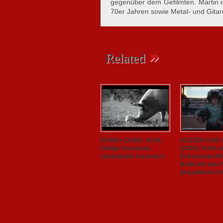
gegenüber dem Gefilmten. Martin i
70er Jahren sowie Metal- und Gitar
»
Related
GUNDA (2020): Kritik.
GLITZER UND
Heilige Kreaturen,
(2020): Kritik 
spektakulär inszeniert.
Dokumentarfil
Bullenritt durc
gespaltenes A