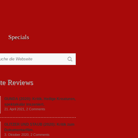
Specials
te Reviews
GUNDA (2020): Kritik. Heilige Kreaturen,
spektakulär inszeniert.
21. April 2021,
2 Comments
GLITZER UND STAUB (2020): Kritik zum
Dokumentarfilm.
3. Oktober 2020,
2 Comments