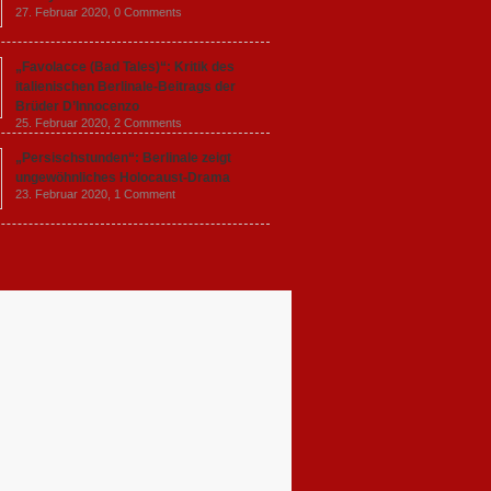
27. Februar 2020,
0 Comments
„Favolacce (Bad Tales)“: Kritik des
italienischen Berlinale-Beitrags der
Brüder D’Innocenzo
25. Februar 2020,
2 Comments
„Persischstunden“: Berlinale zeigt
ungewöhnliches Holocaust-Drama
23. Februar 2020,
1 Comment