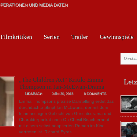
PERATIONEN UND MEDIA DATEN
Filmkritiken
Serien
Trailer
Gewinnspiele
„The Children Act“ Kritik: Emma
Letz
Thompson in Ian-McEwan-Drama
LIDA BACH
JUNI 30, 2018
0 COMMENTS
Emma Thompsons präzise Darstellung erdet das
durchdachte Skript Ian McEwans, der mit dem
feinmaschigen Geflecht von Gerichtsdrama und
Charakterporträt nach On Chesil Beach erneut
mit einem selbst adaptierten Roman im Kino
vertreten ist. Richard Eyres