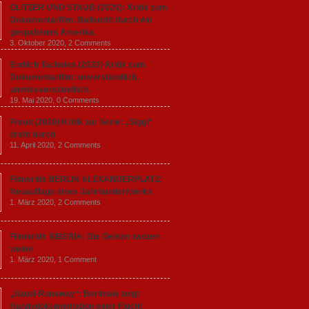
GLITZER UND STAUB (2020): Kritik zum
Dokumentarfilm. Bullenritt durch ein
gespaltenes Amerika.
3. Oktober 2020,
2 Comments
Endlich Tacheles (2020) Kritik zum
Dokumentarfilm: unverständlich,
unmissverständlich.
19. Mai 2020,
0 Comments
Freud (2020) Kritik zur Serie: „Siggi“
dreht durch
11. April 2020,
2 Comments
Filmkritik BERLIN ALEXANDERPLATZ:
Neuauflage eines Jahrhundertwerks
1. März 2020,
2 Comments
Filmkritik SIBERIA: Die Geister tanzen
weiter
1. März 2020,
1 Comment
„Saudi Runaway“: Berlinale zeigt
Handydokumentation einer Flucht