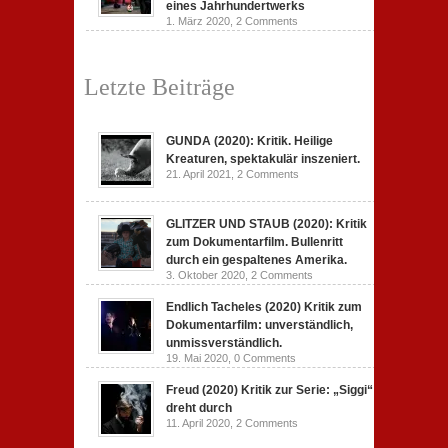
eines Jahrhundertwerks
1. März 2020,
2 Comments
Letzte Beiträge
GUNDA (2020): Kritik. Heilige
Kreaturen, spektakulär inszeniert.
21. April 2021,
2 Comments
GLITZER UND STAUB (2020): Kritik
zum Dokumentarfilm. Bullenritt
durch ein gespaltenes Amerika.
3. Oktober 2020,
2 Comments
Endlich Tacheles (2020) Kritik zum
Dokumentarfilm: unverständlich,
unmissverständlich.
19. Mai 2020,
0 Comments
Freud (2020) Kritik zur Serie: „Siggi“
dreht durch
11. April 2020,
2 Comments