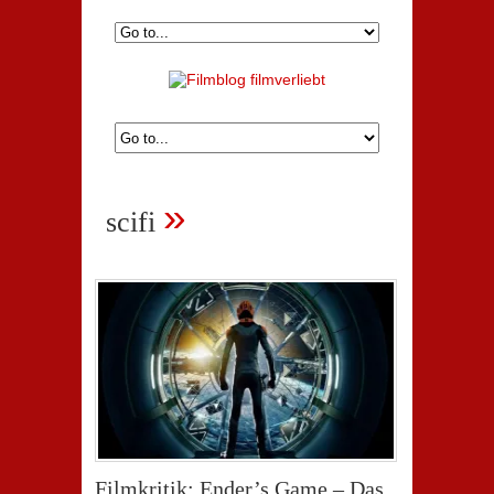
»
scifi
Filmkritik: Ender’s Game – Das