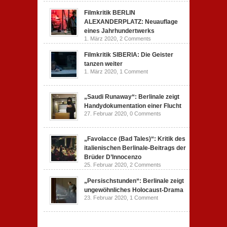
Filmkritik BERLIN
ALEXANDERPLATZ: Neuauflage
eines Jahrhundertwerks
1. März 2020,
2 Comments
Filmkritik SIBERIA: Die Geister
tanzen weiter
1. März 2020,
1 Comment
„Saudi Runaway“: Berlinale zeigt
Handydokumentation einer Flucht
27. Februar 2020,
0 Comments
„Favolacce (Bad Tales)“: Kritik des
italienischen Berlinale-Beitrags der
Brüder D’Innocenzo
25. Februar 2020,
2 Comments
„Persischstunden“: Berlinale zeigt
ungewöhnliches Holocaust-Drama
23. Februar 2020,
1 Comment