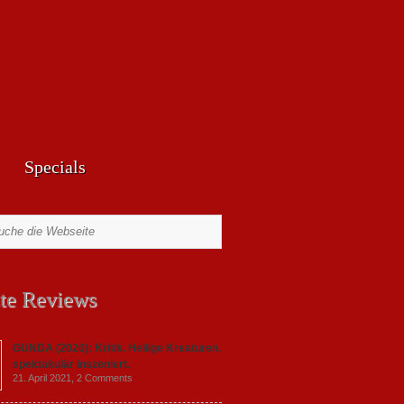
Specials
te Reviews
GUNDA (2020): Kritik. Heilige Kreaturen,
spektakulär inszeniert.
21. April 2021,
2 Comments