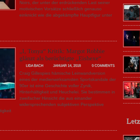
Noirs, der unter der erdrückenden Last seiner
motivischen Vorsätze schließlich genauso
einknickt wie die abgekämpfte Hauptfigur unter
„I, Tonya“ Kritik: Margot Robbie
glänzt als berüchtigte „Eishexe“
LIDA BACH
JANUAR 14, 2018
0 COMMENTS
Craig Gillespies hämische Leinwandversion
eines der medienwirksamsten Sportskandale der
90er ist eine Geschichte voller Zynik,
Hinterhältigkeit und Heuchelei. Sie bestimmen in
zweifacher Hinsicht die aus einander
widersprechenden subjektiven Perspektive
igkeit
Letz