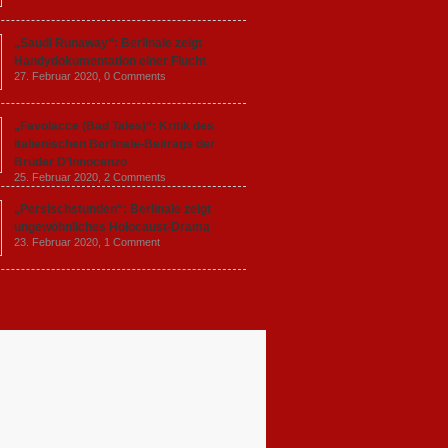
„Saudi Runaway“: Berlinale zeigt
Handydokumentation einer Flucht
27. Februar 2020,
0 Comments
„Favolacce (Bad Tales)“: Kritik des
italienischen Berlinale-Beitrags der
Brüder D’Innocenzo
25. Februar 2020,
2 Comments
„Persischstunden“: Berlinale zeigt
ungewöhnliches Holocaust-Drama
23. Februar 2020,
1 Comment