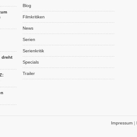
Blog
 zum
n
Filmkritiken
News
Serien
Serienkritik
“ dreht
Specials
Trailer
Z:
s
en
Impressum
|