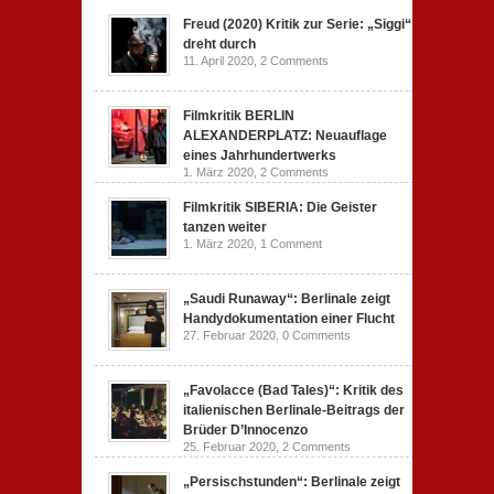
Freud (2020) Kritik zur Serie: „Siggi“
dreht durch
11. April 2020,
2 Comments
Filmkritik BERLIN
ALEXANDERPLATZ: Neuauflage
eines Jahrhundertwerks
1. März 2020,
2 Comments
Filmkritik SIBERIA: Die Geister
tanzen weiter
1. März 2020,
1 Comment
„Saudi Runaway“: Berlinale zeigt
Handydokumentation einer Flucht
27. Februar 2020,
0 Comments
„Favolacce (Bad Tales)“: Kritik des
italienischen Berlinale-Beitrags der
Brüder D’Innocenzo
25. Februar 2020,
2 Comments
„Persischstunden“: Berlinale zeigt