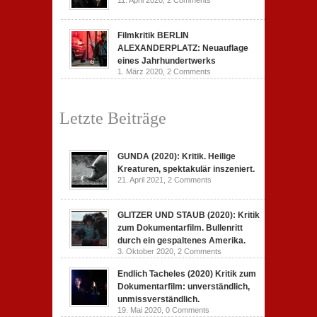
11. April 2020,
2 Comments
Filmkritik BERLIN
ALEXANDERPLATZ: Neuauflage
eines Jahrhundertwerks
1. März 2020,
2 Comments
Letzte Beiträge
GUNDA (2020): Kritik. Heilige
Kreaturen, spektakulär inszeniert.
21. April 2021,
2 Comments
GLITZER UND STAUB (2020): Kritik
zum Dokumentarfilm. Bullenritt
durch ein gespaltenes Amerika.
3. Oktober 2020,
2 Comments
Endlich Tacheles (2020) Kritik zum
Dokumentarfilm: unverständlich,
unmissverständlich.
19. Mai 2020,
0 Comments