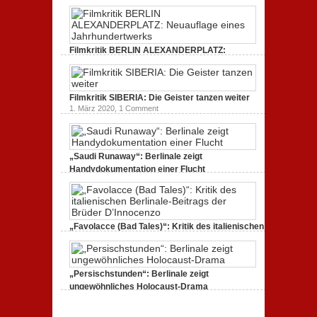
Filmkritik BERLIN ALEXANDERPLATZ:
Neuauflage eines Jahrhundertwerks
1. März 2020,
2 Comments
Filmkritik SIBERIA: Die Geister tanzen weiter
1. März 2020,
1 Comment
„Saudi Runaway“: Berlinale zeigt
Handydokumentation einer Flucht
27. Februar 2020,
0 Comments
„Favolacce (Bad Tales)“: Kritik des italienischen
Berlinale-Beitrags der Brüder D’Innocenzo
25. Februar 2020,
2 Comments
„Persischstunden“: Berlinale zeigt
ungewöhnliches Holocaust-Drama
23. Februar 2020,
1 Comment