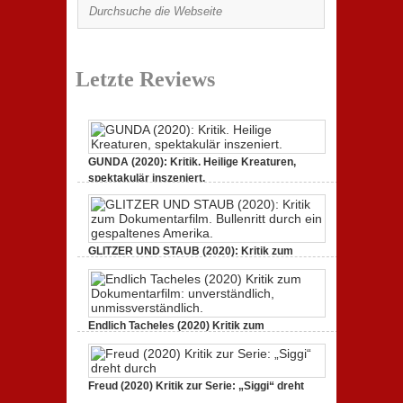
Letzte Reviews
GUNDA (2020): Kritik. Heilige Kreaturen,
spektakulär inszeniert.
21. April 2021,
Keine Kommentare
zu GUNDA (2020):
Kritik. Heilige Kreaturen, spektakulär inszeniert.
GLITZER UND STAUB (2020): Kritik zum
Dokumentarfilm.
3. Oktober 2020,
Keine Kommentare
zu GLITZER UND
STAUB (2020): Kritik zum Dokumentarfilm. Bullenritt
durch ein gespaltenes Amerika.
Endlich Tacheles (2020) Kritik zum
Dokumentarfilm: unverständlich,
19. Mai 2020,
Keine Kommentare
zu Endlich Tacheles
(2020) Kritik zum Dokumentarfilm: unverständlich,
Freud (2020) Kritik zur Serie: „Siggi“ dreht
unmissverständlich.