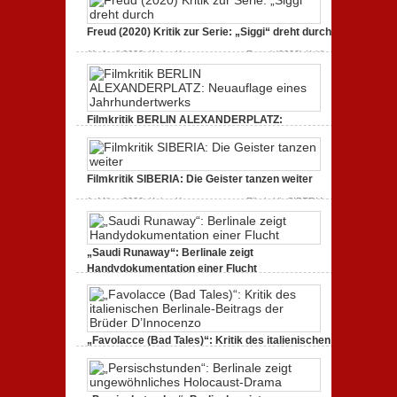
unmissverständlich.
19. Mai 2020,
Keine Kommentare
zu Endlich Tacheles
Freud (2020) Kritik zur Serie: „Siggi“ dreht durch
(2020) Kritik zum Dokumentarfilm: unverständlich,
unmissverständlich.
11. April 2020,
Keine Kommentare
zu Freud (2020) Kritik
zur Serie: „Siggi“ dreht durch
Filmkritik BERLIN ALEXANDERPLATZ:
Neuauflage eines Jahrhundertwerks
1. März 2020,
Keine Kommentare
zu Filmkritik BERLIN
ALEXANDERPLATZ: Neuauflage eines
Filmkritik SIBERIA: Die Geister tanzen weiter
Jahrhundertwerks
1. März 2020,
Keine Kommentare
zu Filmkritik SIBERIA:
Die Geister tanzen weiter
„Saudi Runaway“: Berlinale zeigt
Handydokumentation einer Flucht
27. Februar 2020,
Keine Kommentare
zu „Saudi
Runaway“: Berlinale zeigt Handydokumentation einer
Flucht
„Favolacce (Bad Tales)“: Kritik des italienischen
Berlinale-Beitrags der Brüder D’Innocenzo
25. Februar 2020,
Keine Kommentare
zu „Favolacce
(Bad Tales)“: Kritik des italienischen Berlinale-Beitrags