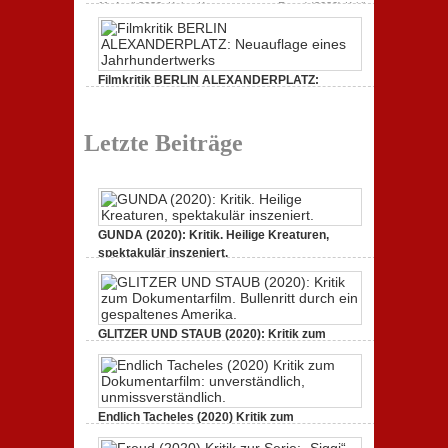
11. April 2020,
Keine Kommentare
zu Freud (2020) Kritik
zur Serie: „Siggi“ dreht durch
Filmkritik BERLIN ALEXANDERPLATZ:
Neuauflage eines Jahrhundertwerks
1. März 2020,
Keine Kommentare
zu Filmkritik BERLIN
ALEXANDERPLATZ: Neuauflage eines
Letzte Beiträge
Jahrhundertwerks
GUNDA (2020): Kritik. Heilige Kreaturen,
spektakulär inszeniert.
21. April 2021,
Keine Kommentare
zu GUNDA (2020):
Kritik. Heilige Kreaturen, spektakulär inszeniert.
GLITZER UND STAUB (2020): Kritik zum
Dokumentarfilm. Bullenritt durch ein
gespaltenes Amerika.
3. Oktober 2020,
Keine Kommentare
zu GLITZER UND
STAUB (2020): Kritik zum Dokumentarfilm. Bullenritt
Endlich Tacheles (2020) Kritik zum
durch ein gespaltenes Amerika.
Dokumentarfilm: unverständlich,