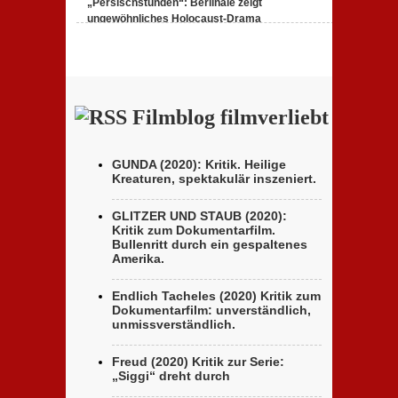
„Persischstunden“: Berlinale zeigt
der Brüder D’Innocenzo
ungewöhnliches Holocaust-Drama
23. Februar 2020,
Keine Kommentare
zu
„Persischstunden“: Berlinale zeigt ungewöhnliches
Holocaust-Drama
Filmblog filmverliebt
GUNDA (2020): Kritik. Heilige
Kreaturen, spektakulär inszeniert.
GLITZER UND STAUB (2020):
Kritik zum Dokumentarfilm.
Bullenritt durch ein gespaltenes
Amerika.
Endlich Tacheles (2020) Kritik zum
Dokumentarfilm: unverständlich,
unmissverständlich.
Freud (2020) Kritik zur Serie:
„Siggi“ dreht durch