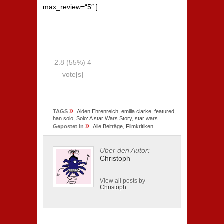
max_review=“5″ ]
2.8
(55%)
4
vote[s]
»
TAGS
Alden Ehrenreich
,
emilia clarke
,
featured
,
han solo
,
Solo: A star Wars Story
,
star wars
»
Gepostet in
Alle Beiträge
,
Filmkritiken
Über den Autor:
Christoph
View all posts by
Christoph