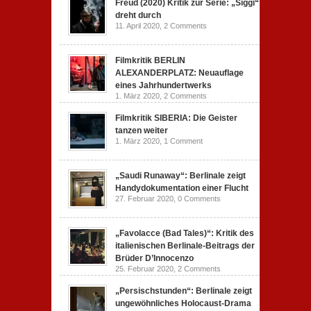
Freud (2020) Kritik zur Serie: „Siggi“
dreht durch
11. April 2020,
2 Comments
Filmkritik BERLIN
ALEXANDERPLATZ: Neuauflage
eines Jahrhundertwerks
1. März 2020,
2 Comments
Filmkritik SIBERIA: Die Geister
tanzen weiter
1. März 2020,
1 Comment
„Saudi Runaway“: Berlinale zeigt
Handydokumentation einer Flucht
27. Februar 2020,
0 Comments
„Favolacce (Bad Tales)“: Kritik des
italienischen Berlinale-Beitrags der
Brüder D’Innocenzo
25. Februar 2020,
2 Comments
„Persischstunden“: Berlinale zeigt
ungewöhnliches Holocaust-Drama