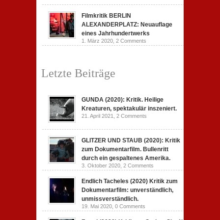
Filmkritik BERLIN
ALEXANDERPLATZ: Neuauflage
eines Jahrhundertwerks
1. März 2020,
2 Comments
Letzte Beiträge
GUNDA (2020): Kritik. Heilige
Kreaturen, spektakulär inszeniert.
21. April 2021,
2 Comments
GLITZER UND STAUB (2020): Kritik
zum Dokumentarfilm. Bullenritt
durch ein gespaltenes Amerika.
3. Oktober 2020,
2 Comments
Endlich Tacheles (2020) Kritik zum
Dokumentarfilm: unverständlich,
unmissverständlich.
19. Mai 2020,
0 Comments