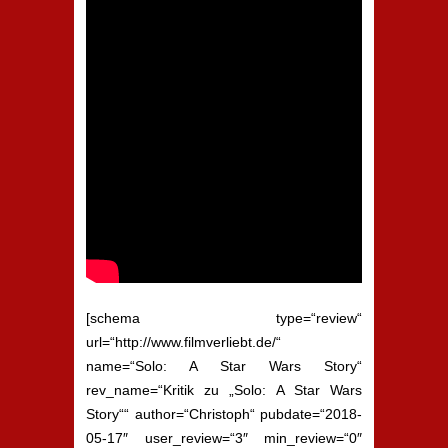
[schema type=“review“
url=“http://www.filmverliebt.de/“
name=“Solo: A Star Wars Story“
rev_name=“Kritik zu „Solo: A Star Wars
Story““ author=“Christoph“ pubdate=“2018-
05-17″ user_review=“3″ min_review=“0″