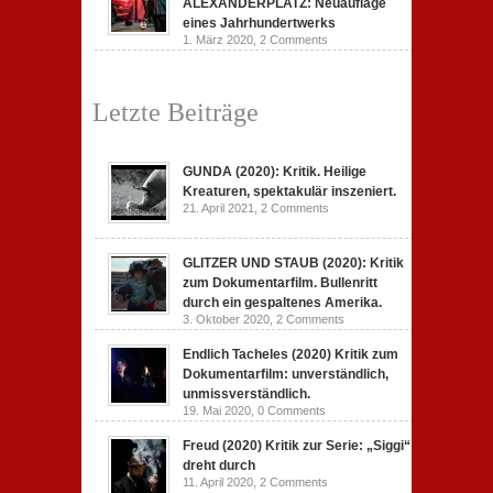
ALEXANDERPLATZ: Neuauflage
eines Jahrhundertwerks
1. März 2020,
2 Comments
Letzte Beiträge
GUNDA (2020): Kritik. Heilige
Kreaturen, spektakulär inszeniert.
21. April 2021,
2 Comments
GLITZER UND STAUB (2020): Kritik
zum Dokumentarfilm. Bullenritt
durch ein gespaltenes Amerika.
3. Oktober 2020,
2 Comments
Endlich Tacheles (2020) Kritik zum
Dokumentarfilm: unverständlich,
unmissverständlich.
19. Mai 2020,
0 Comments
Freud (2020) Kritik zur Serie: „Siggi“
dreht durch
11. April 2020,
2 Comments