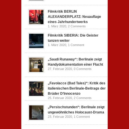
Filmkritik BERLIN
ALEXANDERPLATZ: Neuauflage
eines Jahrhundertwerks
1. März 2020,
2 Comments
Filmkritik SIBERIA: Die Geister
tanzen weiter
1. März 2020,
1 Comment
„Saudi Runaway“: Berlinale zeigt
Handydokumentation einer Flucht
27. Februar 2020,
0 Comments
„Favolacce (Bad Tales)“: Kritik des
italienischen Berlinale-Beitrags der
Brüder D’Innocenzo
25. Februar 2020,
2 Comments
„Persischstunden“: Berlinale zeigt
ungewöhnliches Holocaust-Drama
23. Februar 2020,
1 Comment