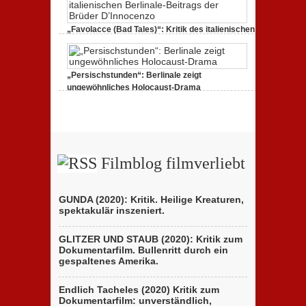
Runaway“:
Berlinale
zeigt
Handydokumentation
„Favolacce (Bad Tales)“: Kritik des italienischen
einer
Berlinale-Beitrags der Brüder D’Innocenzo
Flucht
zu
25. Februar 2020,
Keine Kommentare
„Favolacce
(Bad
„Persischstunden“: Berlinale zeigt
Tales)“:
Kritik
ungewöhnliches Holocaust-Drama
des
zu
23. Februar 2020,
Keine Kommentare
italienischen
„Persischstunden“:
Berlinale-
Berlinale
Beitrags
zeigt
der
ungewöhnliches
Brüder
Holocaust-
D’Innocenzo
Drama
Filmblog filmverliebt
GUNDA (2020): Kritik. Heilige Kreaturen,
spektakulär inszeniert.
GLITZER UND STAUB (2020): Kritik zum
Dokumentarfilm. Bullenritt durch ein
gespaltenes Amerika.
Endlich Tacheles (2020) Kritik zum
Dokumentarfilm: unverständlich,