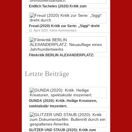
STAUB
(2020):
Endlich Tacheles (2020) Kritik zum
Kritik
Dokumentarfilm: unverständlich,
zum
zu
19. Mai 2020,
Keine Kommentare
Dokumentarfilm.
Endlich
Bullenritt
Tacheles
durch
Freud (2020) Kritik zur Serie: „Siggi“ dreht
(2020)
ein
Kritik
zu
gespaltenes
11. April 2020,
Keine Kommentare
zum
Freud
Amerika.
Dokumentarfilm:
(2020)
unverständlich,
Kritik
unmissverständlich.
zur
Serie:
„Siggi“
Filmkritik BERLIN ALEXANDERPLATZ:
dreht
durch
Neuauflage eines Jahrhundertwerks
zu
1. März 2020,
Keine Kommentare
Filmkritik
Letzte Beiträge
BERLIN
ALEXANDERPLATZ:
Neuauflage
eines
Jahrhundertwerks
GUNDA (2020): Kritik. Heilige Kreaturen,
spektakulär inszeniert.
zu
21. April 2021,
Keine Kommentare
GUNDA
(2020):
Kritik.
Heilige
Kreaturen,
GLITZER UND STAUB (2020): Kritik zum
spektakulär