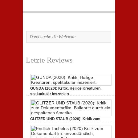
Letzte Reviews
GUNDA (2020): Kritik. Heilige Kreaturen,
spektakulär inszeniert.
zu
21. April 2021,
Keine Kommentare
GUNDA
(2020):
Kritik.
Heilige
Kreaturen,
GLITZER UND STAUB (2020): Kritik zum
spektakulär
Dokumentarfilm.
inszeniert.
zu
3. Oktober 2020,
Keine Kommentare
GLITZER
UND