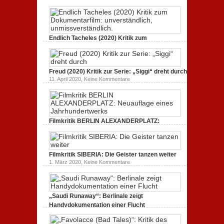
Dokumentarfilm. Bullenritt durch ein
inszeniert.
gespaltenes Amerika.
zu
3. Oktober 2020,
Keine Kommentare
GLITZER
UND
Endlich Tacheles (2020) Kritik zum
STAUB
(2020):
Dokumentarfilm: unverständlich,
Kritik
unmissverständlich.
zum
zu
19. Mai 2020,
Keine Kommentare
Dokumentarfilm.
Endlich
Bullenritt
Freud (2020) Kritik zur Serie: „Siggi“ dreht durch
Tacheles
durch
zu
11. April 2020,
Keine Kommentare
(2020)
ein
Freud
Kritik
gespaltenes
(2020)
zum
Amerika.
Kritik
Dokumentarfilm:
zur
unverständlich,
Serie:
unmissverständlich.
„Siggi“
Filmkritik BERLIN ALEXANDERPLATZ:
dreht
durch
Neuauflage eines Jahrhundertwerks
zu
1. März 2020,
Keine Kommentare
Filmkritik
BERLIN
Filmkritik SIBERIA: Die Geister tanzen weiter
ALEXANDERPLATZ:
Neuauflage
zu
1. März 2020,
Keine Kommentare
eines
Filmkritik
Jahrhundertwerks
SIBERIA:
Die
Geister
tanzen
„Saudi Runaway“: Berlinale zeigt
weiter
Handydokumentation einer Flucht
zu
27. Februar 2020,
Keine Kommentare
„Saudi