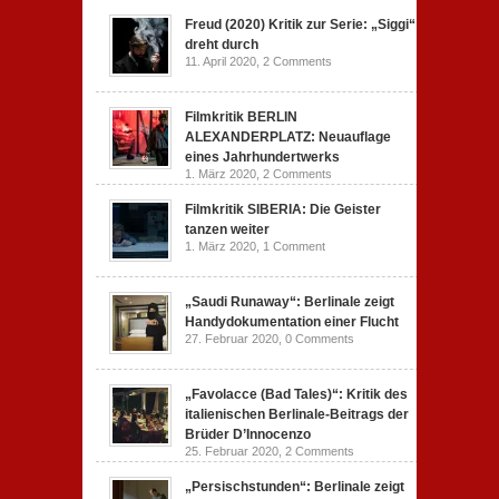
Freud (2020) Kritik zur Serie: „Siggi“
dreht durch
11. April 2020,
2 Comments
Filmkritik BERLIN
ALEXANDERPLATZ: Neuauflage
eines Jahrhundertwerks
1. März 2020,
2 Comments
Filmkritik SIBERIA: Die Geister
tanzen weiter
1. März 2020,
1 Comment
„Saudi Runaway“: Berlinale zeigt
Handydokumentation einer Flucht
27. Februar 2020,
0 Comments
„Favolacce (Bad Tales)“: Kritik des
italienischen Berlinale-Beitrags der
Brüder D’Innocenzo
25. Februar 2020,
2 Comments
„Persischstunden“: Berlinale zeigt