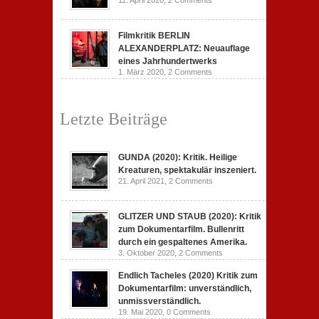
11. April 2020,
2 Comments
Filmkritik BERLIN
ALEXANDERPLATZ: Neuauflage
eines Jahrhundertwerks
1. März 2020,
2 Comments
Letzte Beiträge
GUNDA (2020): Kritik. Heilige
Kreaturen, spektakulär inszeniert.
21. April 2021,
2 Comments
GLITZER UND STAUB (2020): Kritik
zum Dokumentarfilm. Bullenritt
durch ein gespaltenes Amerika.
3. Oktober 2020,
2 Comments
Endlich Tacheles (2020) Kritik zum
Dokumentarfilm: unverständlich,
unmissverständlich.
19. Mai 2020,
0 Comments