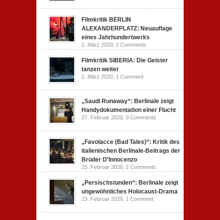
Filmkritik BERLIN
ALEXANDERPLATZ: Neuauflage
eines Jahrhundertwerks
1. März 2020,
2 Comments
Filmkritik SIBERIA: Die Geister
tanzen weiter
1. März 2020,
1 Comment
„Saudi Runaway“: Berlinale zeigt
Handydokumentation einer Flucht
27. Februar 2020,
0 Comments
„Favolacce (Bad Tales)“: Kritik des
italienischen Berlinale-Beitrags der
Brüder D’Innocenzo
25. Februar 2020,
2 Comments
„Persischstunden“: Berlinale zeigt
ungewöhnliches Holocaust-Drama
23. Februar 2020,
1 Comment