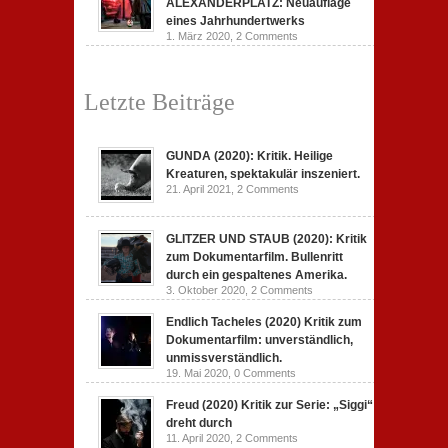
ALEXANDERPLATZ: Neuauflage
eines Jahrhundertwerks
1. März 2020,
2 Comments
Letzte Beiträge
GUNDA (2020): Kritik. Heilige
Kreaturen, spektakulär inszeniert.
21. April 2021,
2 Comments
GLITZER UND STAUB (2020): Kritik
zum Dokumentarfilm. Bullenritt
durch ein gespaltenes Amerika.
3. Oktober 2020,
2 Comments
Endlich Tacheles (2020) Kritik zum
Dokumentarfilm: unverständlich,
unmissverständlich.
19. Mai 2020,
0 Comments
Freud (2020) Kritik zur Serie: „Siggi“
dreht durch
11. April 2020,
2 Comments