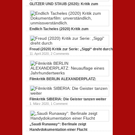
GLITZER UND STAUB (2020): Kritik zum
Dokumentarfilm. Bullenritt durch ein
gespaltenes Amerika.
3. Oktober 2020,
2 Comments
Endlich Tacheles (2020) Kritik zum
Dokumentarfilm: unverständlich,
unmissverständlich.
19. Mai 2020,
0 Comments
Freud (2020) Kritik zur Serie: „Siggi“ dreht durch
11. April 2020,
2 Comments
Filmkritik BERLIN ALEXANDERPLATZ:
Neuauflage eines Jahrhundertwerks
1. März 2020,
2 Comments
Filmkritik SIBERIA: Die Geister tanzen weiter
1. März 2020,
1 Comment
„Saudi Runaway“: Berlinale zeigt
Handydokumentation einer Flucht
27. Februar 2020,
0 Comments