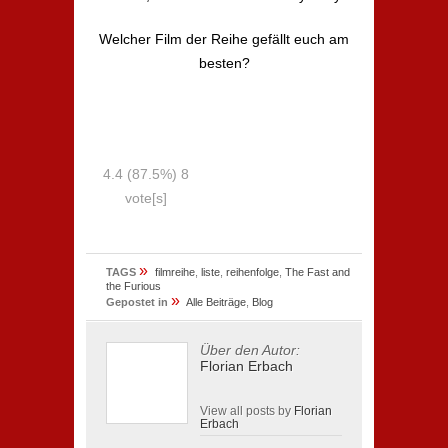
Welcher Film der Reihe gefällt euch am
besten?
4.4
(87.5%)
8
vote[s]
»
TAGS
filmreihe
,
liste
,
reihenfolge
,
The Fast and
the Furious
»
Gepostet in
Alle Beiträge
,
Blog
Über den Autor:
Florian Erbach
View all posts by
Florian
Erbach