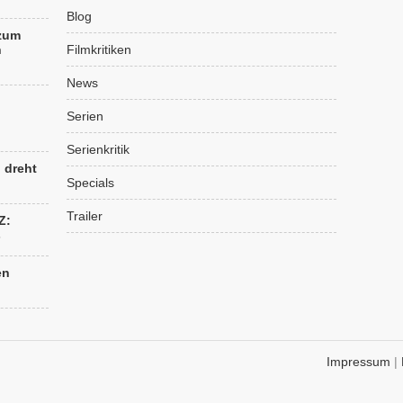
Blog
 zum
n
Filmkritiken
News
Serien
Serienkritik
“ dreht
Specials
Trailer
Z:
s
en
Impressum
|