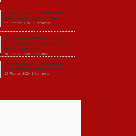
„Saudi Runaway“: Berlinale zeigt
Handydokumentation einer Flucht
27. Februar 2020,
0 Comments
„Favolacce (Bad Tales)“: Kritik des
italienischen Berlinale-Beitrags der
Brüder D’Innocenzo
25. Februar 2020,
2 Comments
„Persischstunden“: Berlinale zeigt
ungewöhnliches Holocaust-Drama
23. Februar 2020,
1 Comment