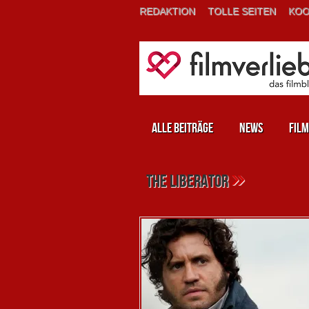
REDAKTION
TOLLE SEITEN
KOO
Alle Beiträge
News
Film
»
the liberator