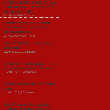
GLITZER UND STAUB (2020): Kritik zum
Dokumentarfilm. Bullenritt durch ein
gespaltenes Amerika.
3. Oktober 2020,
2 Comments
Endlich Tacheles (2020) Kritik zum
Dokumentarfilm: unverständlich,
unmissverständlich.
19. Mai 2020,
0 Comments
Freud (2020) Kritik zur Serie: „Siggi“
dreht durch
11. April 2020,
2 Comments
Filmkritik BERLIN ALEXANDERPLATZ:
Neuauflage eines Jahrhundertwerks
1. März 2020,
2 Comments
Filmkritik SIBERIA: Die Geister tanzen
weiter
1. März 2020,
1 Comment
„Saudi Runaway“: Berlinale zeigt
Handydokumentation einer Flucht