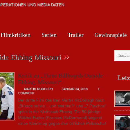
PERATIONEN UND MEDIA DATEN
Filmkritiken
Serien
Trailer
Gewinnspiele
»
side Ebbing Missouri
Kritik zu „Three Billboards Outside
Letz
Ebbing, Missouri“
MARTIN RUDOLPH
JANUAR 24, 2018
1
COMMENT
Der dritte Film des Iren Martin McDonagh nach
„Brügge sehen…und sterben?“ und „7 Psychos“
spielt in der Kleinstadt Ebbing. Die 50-jährige
Mildred Hayes (Frances McDormand) beginnt
einen Kleinkrieg gegen den örtlichen Polizeichef