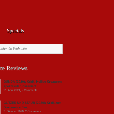
Specials
te Reviews
GUNDA (2020): Kritik. Heilige Kreaturen,
spektakulär inszeniert.
21. April 2021,
2 Comments
GLITZER UND STAUB (2020): Kritik zum
Dokumentarfilm.
3. Oktober 2020,
2 Comments