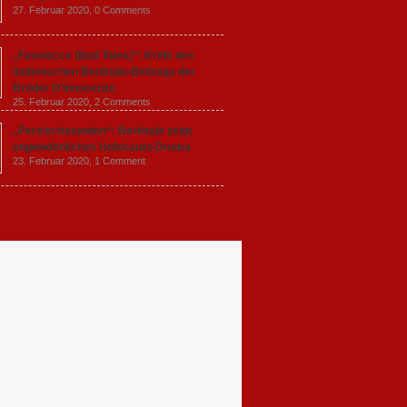
27. Februar 2020,
0 Comments
„Favolacce (Bad Tales)“: Kritik des
italienischen Berlinale-Beitrags der
Brüder D’Innocenzo
25. Februar 2020,
2 Comments
„Persischstunden“: Berlinale zeigt
ungewöhnliches Holocaust-Drama
23. Februar 2020,
1 Comment