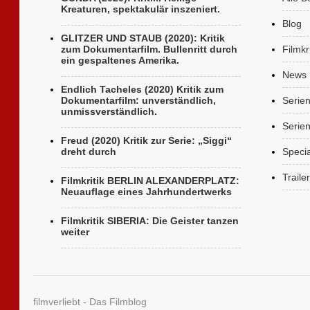
Kreaturen, spektakulär inszeniert.
Blog
GLITZER UND STAUB (2020): Kritik
zum Dokumentarfilm. Bullenritt durch
Filmkr
ein gespaltenes Amerika.
News
Endlich Tacheles (2020) Kritik zum
Dokumentarfilm: unverständlich,
Serie
unmissverständlich.
Serien
Freud (2020) Kritik zur Serie: „Siggi“
dreht durch
Specia
Trailer
Filmkritik BERLIN ALEXANDERPLATZ:
Neuauflage eines Jahrhundertwerks
Filmkritik SIBERIA: Die Geister tanzen
weiter
filmverliebt - Das Filmblog