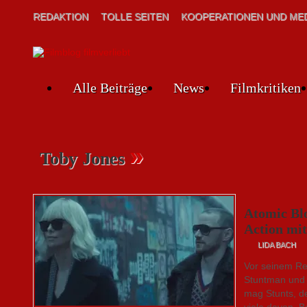
REDAKTION
TOLLE SEITEN
KOOPERATIONEN UND MED
Alle Beiträge
News
Filmkritiken
»
Toby Jones
Atomic Blo
Action mit
LIDA BACH
Vor seinem Re
Stuntman und 
mag Stunts, d
viele davon. 