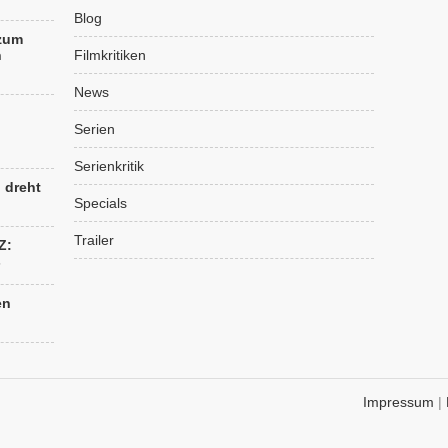
Blog
 zum
n
Filmkritiken
News
Serien
Serienkritik
“ dreht
Specials
Trailer
Z:
s
en
Impressum
|