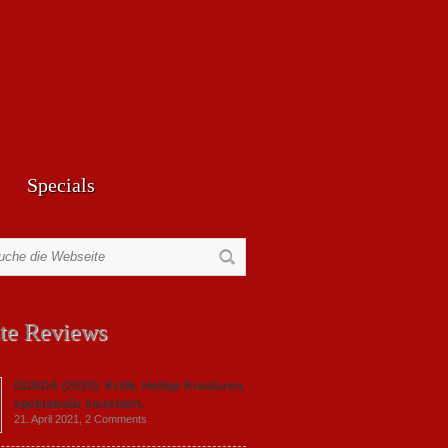
Specials
te Reviews
GUNDA (2020): Kritik. Heilige Kreaturen,
spektakulär inszeniert.
21. April 2021,
2 Comments