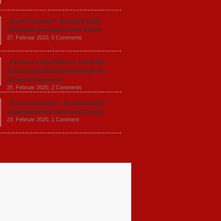
„Saudi Runaway“: Berlinale zeigt
Handydokumentation einer Flucht
27. Februar 2020,
0 Comments
„Favolacce (Bad Tales)“: Kritik des
italienischen Berlinale-Beitrags der
Brüder D’Innocenzo
25. Februar 2020,
2 Comments
„Persischstunden“: Berlinale zeigt
ungewöhnliches Holocaust-Drama
23. Februar 2020,
1 Comment