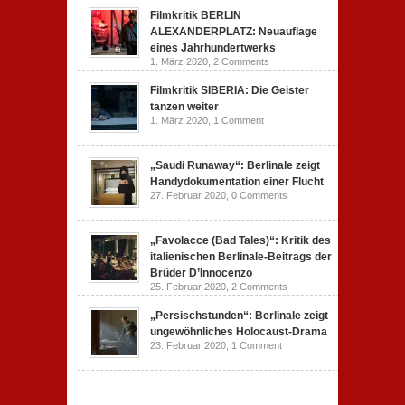
Filmkritik BERLIN
ALEXANDERPLATZ: Neuauflage
eines Jahrhundertwerks
1. März 2020,
2 Comments
Filmkritik SIBERIA: Die Geister
tanzen weiter
1. März 2020,
1 Comment
„Saudi Runaway“: Berlinale zeigt
Handydokumentation einer Flucht
27. Februar 2020,
0 Comments
„Favolacce (Bad Tales)“: Kritik des
italienischen Berlinale-Beitrags der
Brüder D’Innocenzo
25. Februar 2020,
2 Comments
„Persischstunden“: Berlinale zeigt
ungewöhnliches Holocaust-Drama
23. Februar 2020,
1 Comment