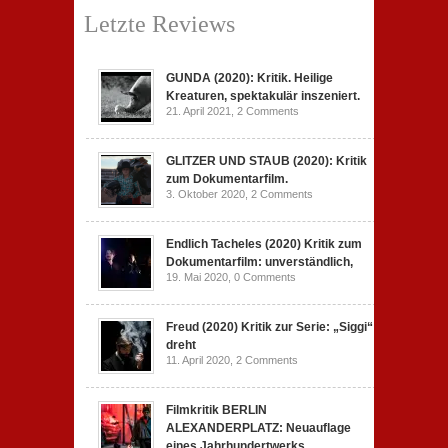
Letzte Reviews
GUNDA (2020): Kritik. Heilige
Kreaturen, spektakulär inszeniert.
21. April 2021,
2 Comments
GLITZER UND STAUB (2020): Kritik
zum Dokumentarfilm.
3. Oktober 2020,
2 Comments
Endlich Tacheles (2020) Kritik zum
Dokumentarfilm: unverständlich,
19. Mai 2020,
0 Comments
Freud (2020) Kritik zur Serie: „Siggi“
dreht
11. April 2020,
2 Comments
Filmkritik BERLIN
ALEXANDERPLATZ: Neuauflage
eines Jahrhundertwerks