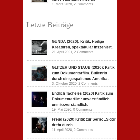
1. März 2020,
2 Comments
Letzte Beiträge
GUNDA (2020): Kritik. Heilige
Kreaturen, spektakulär inszeniert.
21. April 2021,
2 Comments
GLITZER UND STAUB (2020): Kritik
zum Dokumentarfilm. Bullenritt
durch ein gespaltenes Amerika.
3. Oktober 2020,
2 Comments
Endlich Tacheles (2020) Kritik zum
Dokumentarfilm: unverständlich,
unmissverständlich.
19. Mai 2020,
0 Comments
Freud (2020) Kritik zur Serie: „Siggi“
dreht durch
11. April 2020,
2 Comments