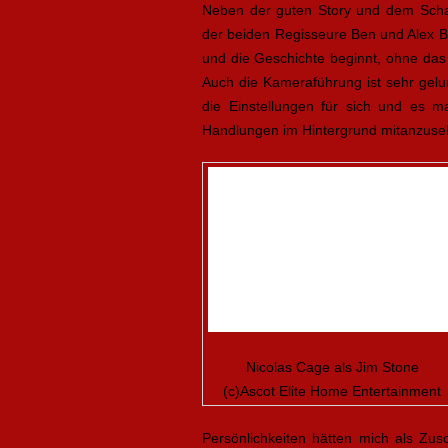
Neben der guten Story und dem Scha
der beiden Regisseure Ben und Alex Br
und die Geschichte beginnt, ohne das 
Auch die Kameraführung ist sehr gelu
die Einstellungen für sich und es 
Handlungen im Hintergrund mitanzuse
Nicolas Cage als Jim Stone
(c)Ascot Elite Home Entertainment
Persönlichkeiten hätten mich als Zus