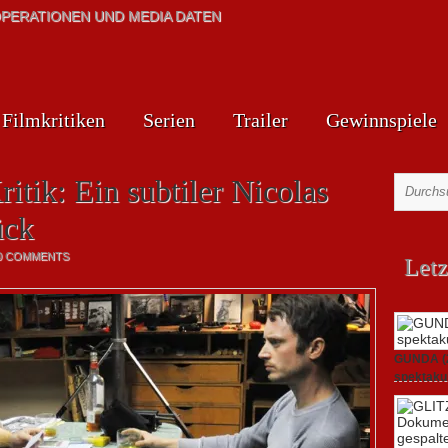
PERATIONEN UND MEDIA DATEN
Filmkritiken
Serien
Trailer
Gewinnspiele
itik: Ein subtiler Nicolas
ück
0 COMMENTS
Letz
GUNDA (20
spektakul
21. April 2