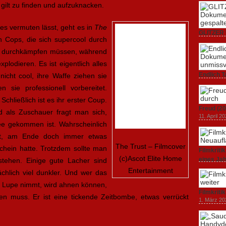
 gilt zu finden und aufzuknacken.
s vermuten lässt, geht es in
The
GLITZER 
 Cops, die sich supercool durch
Dokumenta
or durchkämpfen müssen, während
Amerika.
3. Oktober
plodieren. Es ist eigentlich alles
Endlich T
icht cool, ihre Waffe ziehen sie
unverstän
sie professionell vorbereitet.
19. Mai 20
chließlich ist es ihr erster Coup.
Freud (20
 als Zuschauer fragt man sich,
11. April 2
ee gekommen ist. Wahrscheinlich
nkt, am Ende doch immer etwas
The Trust – Filmcover
schein hatte. Trotzdem sollte man
Filmkrit
(c)Ascot Elite Home
eines Ja
stehen. Einige gute Lacher sind
1. März 20
Entertainment
ächlich viel dunkler. Und wer das
e Lupe nimmt, wird ahnen können,
Filmkriti
n muss. Er ist eine tickende Zeitbombe, etwas verrückt
1. März 20