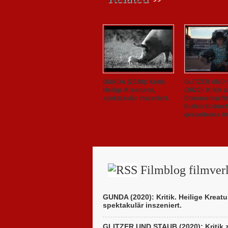
GUNDA (2020): Kritik.
GLITZER UND
Heilige Kreaturen,
(2020): Kritik 
spektakulär inszeniert.
Dokumentarfil
Bullenritt durc
gespaltenes A
Filmblog filmverl
GUNDA (2020): Kritik. Heilige Kreatu
spektakulär inszeniert.
GLITZER UND STAUB (2020): Kritik