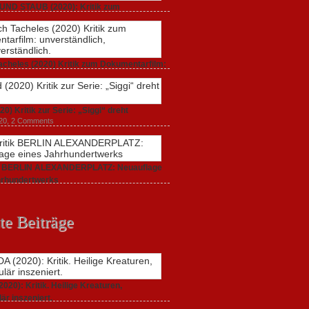
UND STAUB (2020): Kritik zum
arfilm.
 2020,
2 Comments
acheles (2020) Kritik zum Dokumentarfilm:
dlich,
20,
0 Comments
20) Kritik zur Serie: „Siggi“ dreht
020,
2 Comments
ik BERLIN ALEXANDERPLATZ: Neuauflage
hrhundertwerks
20,
2 Comments
te Beiträge
20): Kritik. Heilige Kreaturen,
är inszeniert.
021,
2 Comments