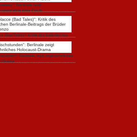
naway“: Berlinale zeigt
umentation einer Flucht
r 2020,
0 Comments
e (Bad Tales)“: Kritik des italienischen
-Beitrags der Brüder D’Innocenzo
r 2020,
2 Comments
stunden“: Berlinale zeigt ungewöhnliches
t-Drama
r 2020,
1 Comment