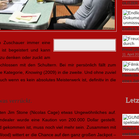
GLITZER 
Dokument
3. Oktober
Endlich T
unverstän
19. Mai 20
en Zuschauer immer eine
ist begeistert und kann
Freud (20
11. April 2
 zu denken oder zuckt am
hlossen mit den Schultern. Bei mir persönlich fällt zum
te Kategorie,
Knowing
(2009) in die zweite. Und ohne zuviel
Filmkrit
uch wenn es kein absolutes Meisterwerk ist, definitiv in die
eines Ja
1. März 20
Letz
twas
verrückt
.
zisten Jim Stone (Nicolas Cage) etwas Ungewöhnliches auf.
ndealer wurde eine Kaution von 200.000 Dollar gestellt.
d gekommen ist, muss noch viel mehr sein. Zusammen mit
GUNDA (20
spektakul
Wood) wittert er die Chance auf den ganz großen Jackpot –
21. April 2