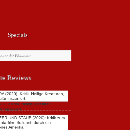
Specials
te Reviews
20): Kritik. Heilige Kreaturen,
är inszeniert.
021,
2 Comments