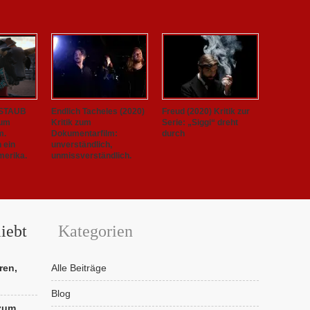
 STAUB
Endlich Tacheles (2020)
Freud (2020) Kritik zur
zum
Kritik zum
Serie: „Siggi“ dreht
m.
Dokumentarfilm:
durch
h ein
unverständlich,
merika.
unmissverständlich.
iebt
Kategorien
ren,
Alle Beiträge
Blog
 zum