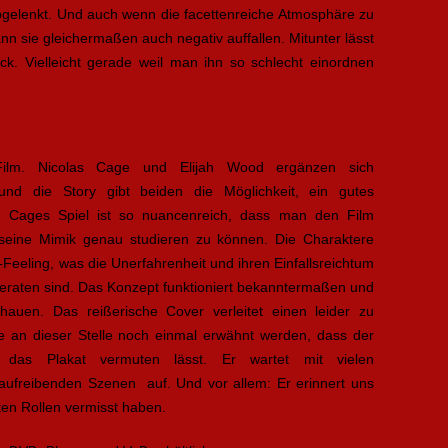
bgelenkt. Und auch wenn die facettenreiche Atmosphäre zu
n sie gleichermaßen auch negativ auffallen. Mitunter lässt
ck. Vielleicht gerade weil man ihn so schlecht einordnen
ilm. Nicolas Cage und Elijah Wood ergänzen sich
und die Story gibt beiden die Möglichkeit, ein gutes
re Cages Spiel ist so nuancenreich, dass man den Film
 seine Mimik genau studieren zu können. Die Charaktere
-Feeling, was die Unerfahrenheit und ihren Einfallsreichtum
 geraten sind. Das Konzept funktioniert bekanntermaßen und
uen. Das reißerische Cover verleitet einen leider zu
e an dieser Stelle noch einmal erwähnt werden, dass der
 das Plakat vermuten lässt. Er wartet mit vielen
freibenden Szenen auf. Und vor allem: Er erinnert uns
ten Rollen vermisst haben.