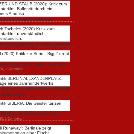
UND STAUB (2020): Kritik zum
rfilm. Bullenritt durch ein gespaltenes
 2020,
2 Comments
acheles (2020) Kritik zum Dokumentarfilm:
dlich, unmissverständlich.
20,
0 Comments
20) Kritik zur Serie: „Siggi“ dreht durch
020,
2 Comments
ik BERLIN ALEXANDERPLATZ: Neuauflage
hrhundertwerks
20,
2 Comments
k SIBERIA: Die Geister tanzen weiter
20,
1 Comment