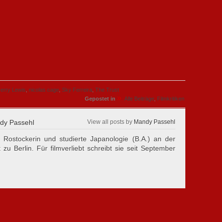
Jerry Lewis
,
nicolas cage
,
Sky Ferreira
,
The Trust
»
Gepostet in
Alle Beiträge
,
Filmkritiken
y Passehl
View all posts by
Mandy Passehl
 Rostockerin und studierte Japanologie (B.A.) an der
 zu Berlin. Für filmverliebt schreibt sie seit September