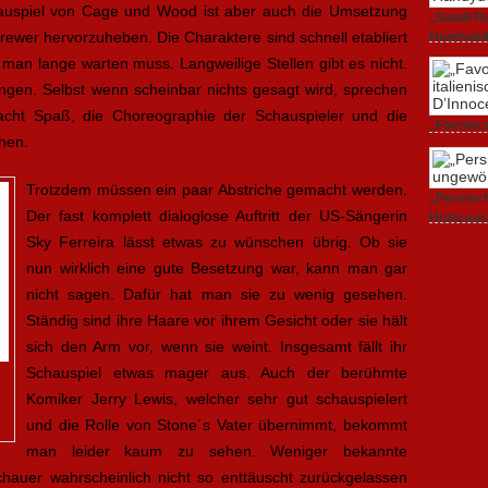
uspiel von Cage und Wood ist aber auch die Umsetzung
„Saudi Ru
ewer hervorzuheben. Die Charaktere sind schnell etabliert
Handydok
27. Februa
man lange warten muss. Langweilige Stellen gibt es nicht.
ngen. Selbst wenn scheinbar nichts gesagt wird, sprechen
macht Spaß, die Choreographie der Schauspieler und die
„Favolacc
hen.
Berlinale
25. Februa
Trotzdem müssen ein paar Abstriche gemacht werden.
„Persisch
Der fast komplett dialoglose Auftritt der US-Sängerin
Holocaus
23. Februa
Sky Ferreira lässt etwas zu wünschen übrig. Ob sie
nun wirklich eine gute Besetzung war, kann man gar
nicht sagen. Dafür hat man sie zu wenig gesehen.
Ständig sind ihre Haare vor ihrem Gesicht oder sie hält
sich den Arm vor, wenn sie weint. Insgesamt fällt ihr
Schauspiel etwas mager aus. Auch der berühmte
Komiker Jerry Lewis, welcher sehr gut schauspielert
und die Rolle von Stone´s Vater übernimmt, bekommt
man leider kaum zu sehen. Weniger bekannte
chauer wahrscheinlich nicht so enttäuscht zurückgelassen