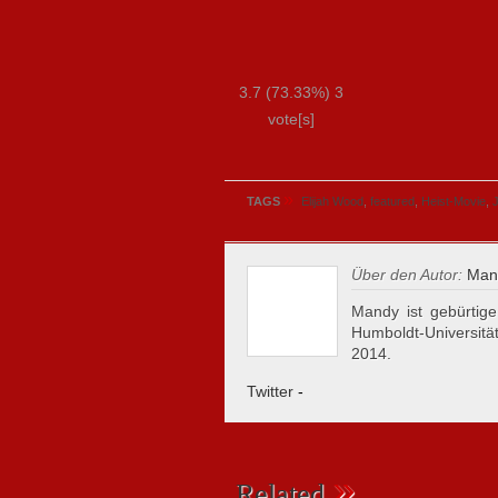
3.7
(73.33%)
3
vote[s]
»
TAGS
Elijah Wood
,
featured
,
Heist-Movie
,
Über den Autor:
Mand
Mandy ist gebürtige
Humboldt-Universität
2014.
Twitter
-
»
Related