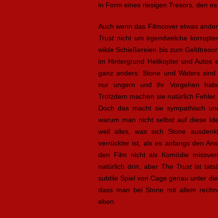
in Form eines riesigen Tresors, den es
Auch wenn das Filmcover etwas andere
Trust
nicht um irgendwelche korrupten
wilde Schießereien bis zum Geldtres
im Hintergrund Helikopter und Autos ex
ganz anders: Stone und Waters sind n
nur ungern und ihr Vorgehen haben 
Trotzdem machen sie natürlich Fehler. S
Doch das macht sie sympathisch und
warum man nicht selbst auf diese Id
weil alles, was sich Stone ausde
verrückter ist, als es anfangs den An
den Film nicht als Komödie missver
natürlich drin, aber
The Trust
ist tats
subtile Spiel von Cage genau unter di
dass man bei Stone mit allem rechne
eben.