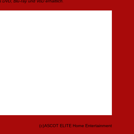
ls DVD, Blu-ray und VoD erhältlich.
(c)ASCOT ELITE Home Entertainment