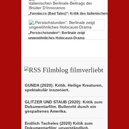
Runaway“:
Berlinale
zeigt
Handydokumentation
„Favolacce (Bad Tales)“: Kritik des italienischen
einer
Berlinale-Beitrags der Brüder D’Innocenzo
Flucht
zu
25. Februar 2020,
Keine Kommentare
„Favolacce
(Bad
„Persischstunden“: Berlinale zeigt
Tales)“:
Kritik
ungewöhnliches Holocaust-Drama
des
zu
23. Februar 2020,
Keine Kommentare
italienischen
„Persischstunden“:
Berlinale-
Berlinale
Beitrags
zeigt
der
ungewöhnliches
Brüder
Holocaust-
D’Innocenzo
Drama
Filmblog filmverliebt
GUNDA (2020): Kritik. Heilige Kreaturen,
spektakulär inszeniert.
GLITZER UND STAUB (2020): Kritik zum
Dokumentarfilm. Bullenritt durch ein
gespaltenes Amerika.
Endlich Tacheles (2020) Kritik zum
Dokumentarfilm: unverständlich,