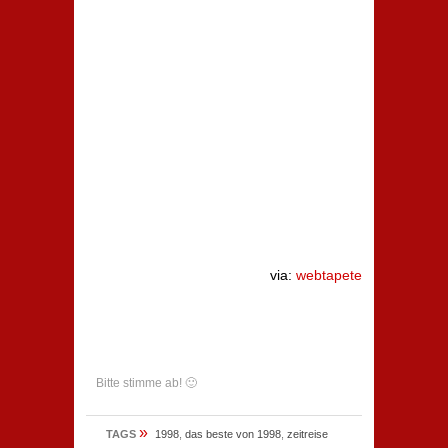
via:
webtapete
Bitte stimme ab! 🙂
»
TAGS
1998
,
das beste von 1998
,
zeitreise