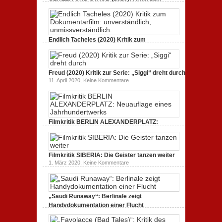
spektakulär
Dokumentarfilm. Bullenritt durch ein
inszeniert.
gespaltenes Amerika.
zu
3. Oktober 2020,
Keine Kommentare
GLITZER
UND
Endlich Tacheles (2020) Kritik zum
STAUB
(2020):
Dokumentarfilm: unverständlich,
Kritik
unmissverständlich.
zum
zu
19. Mai 2020,
Keine Kommentare
Dokumentarfilm.
Endlich
Bullenritt
Freud (2020) Kritik zur Serie: „Siggi“ dreht durch
Tacheles
durch
zu
11. April 2020,
Keine Kommentare
(2020)
ein
Freud
Kritik
gespaltenes
(2020)
zum
Amerika.
Kritik
Dokumentarfilm:
zur
unverständlich,
Serie:
unmissverständlich.
„Siggi“
Filmkritik BERLIN ALEXANDERPLATZ:
dreht
durch
Neuauflage eines Jahrhundertwerks
zu
1. März 2020,
Keine Kommentare
Filmkritik
BERLIN
Filmkritik SIBERIA: Die Geister tanzen weiter
ALEXANDERPLATZ:
Neuauflage
zu
1. März 2020,
Keine Kommentare
eines
Filmkritik
Jahrhundertwerks
SIBERIA:
Die
Geister
tanzen
„Saudi Runaway“: Berlinale zeigt
weiter
Handydokumentation einer Flucht
zu
27. Februar 2020,
Keine Kommentare
„Saudi