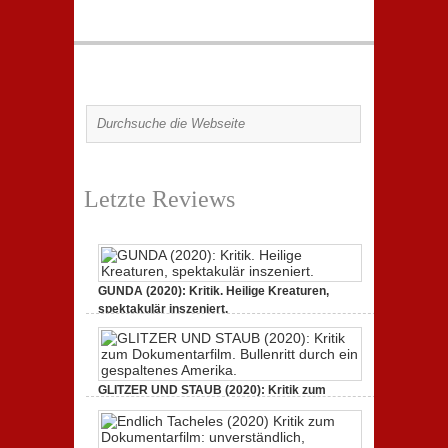
Letzte Reviews
GUNDA (2020): Kritik. Heilige Kreaturen,
spektakulär inszeniert.
zu
21. April 2021,
Keine Kommentare
GUNDA
(2020):
Kritik.
Heilige
Kreaturen,
GLITZER UND STAUB (2020): Kritik zum
spektakulär
Dokumentarfilm.
inszeniert.
zu
3. Oktober 2020,
Keine Kommentare
GLITZER
UND