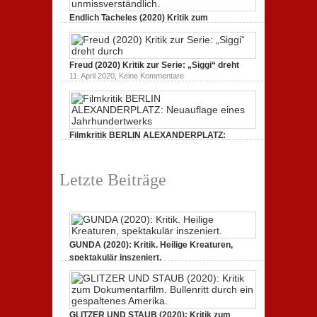
STAUB
(2020):
Endlich Tacheles (2020) Kritik zum
Kritik
Dokumentarfilm: unverständlich,
zum
zu
19. Mai 2020,
Keine Kommentare
Dokumentarfilm.
Endlich
Bullenritt
Tacheles
durch
Freud (2020) Kritik zur Serie: „Siggi“ dreht
(2020)
ein
Kritik
zu
gespaltenes
11. April 2020,
Keine Kommentare
zum
Freud
Amerika.
Dokumentarfilm:
(2020)
unverständlich,
Kritik
unmissverständlich.
zur
Serie:
„Siggi“
Filmkritik BERLIN ALEXANDERPLATZ:
dreht
durch
Neuauflage eines Jahrhundertwerks
zu
1. März 2020,
Keine Kommentare
Filmkritik
Letzte Beiträge
BERLIN
ALEXANDERPLATZ:
Neuauflage
eines
Jahrhundertwerks
GUNDA (2020): Kritik. Heilige Kreaturen,
spektakulär inszeniert.
zu
21. April 2021,
Keine Kommentare
GUNDA
(2020):
Kritik.
Heilige
Kreaturen,
GLITZER UND STAUB (2020): Kritik zum