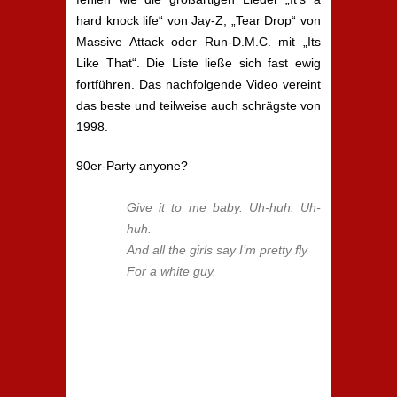
hard knock life“ von Jay-Z, „Tear Drop“ von
Massive Attack oder Run-D.M.C. mit „Its
Like That“. Die Liste ließe sich fast ewig
fortführen. Das nachfolgende Video vereint
das beste und teilweise auch schrägste von
1998.
90er-Party anyone?
Give it to me baby. Uh-huh. Uh-
huh.
And all the girls say I’m pretty fly
For a white guy.