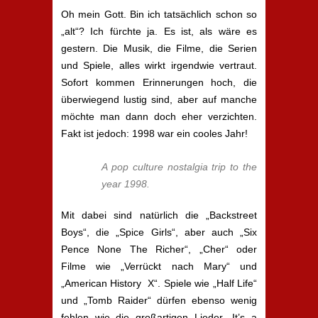
Oh mein Gott. Bin ich tatsächlich schon so
„alt“? Ich fürchte ja. Es ist, als wäre es
gestern. Die Musik, die Filme, die Serien
und Spiele, alles wirkt irgendwie vertraut.
Sofort kommen Erinnerungen hoch, die
überwiegend lustig sind, aber auf manche
möchte man dann doch eher verzichten.
Fakt ist jedoch: 1998 war ein cooles Jahr!
A pop culture nostalgia trip to the
year 1998.
Mit dabei sind natürlich die „Backstreet
Boys“, die „Spice Girls“, aber auch „Six
Pence None The Richer“, „Cher“ oder
Filme wie „Verrückt nach Mary“ und
„American History X“. Spiele wie „Half Life“
und „Tomb Raider“ dürfen ebenso wenig
fehlen wie die großartigen Lieder „It’s a